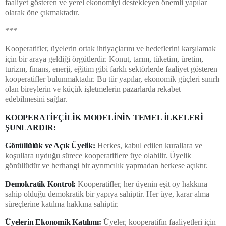
faaliyet gösteren ve yerel ekonomiyi destekleyen önemli yapılar
olarak öne çıkmaktadır.
***
Kooperatifler, üyelerin ortak ihtiyaçlarını ve hedeflerini karşılamak
için bir araya geldiği örgütlerdir. Konut, tarım, tüketim, üretim,
turizm, finans, enerji, eğitim gibi farklı sektörlerde faaliyet gösteren
kooperatifler bulunmaktadır. Bu tür yapılar, ekonomik güçleri sınırlı
olan bireylerin ve küçük işletmelerin pazarlarda rekabet
edebilmesini sağlar.
KOOPERATİFÇİLİK MODELİNİN TEMEL İLKELERİ
ŞUNLARDIR:
Gönüllülük ve Açık Üyelik:
Herkes, kabul edilen kurallara ve
koşullara uyduğu sürece kooperatiflere üye olabilir. Üyelik
gönüllüdür ve herhangi bir ayrımcılık yapmadan herkese açıktır.
Demokratik Kontrol:
Kooperatifler, her üyenin eşit oy hakkına
sahip olduğu demokratik bir yapıya sahiptir. Her üye, karar alma
süreçlerine katılma hakkına sahiptir.
Üyelerin Ekonomik Katılımı:
Üyeler, kooperatifin faaliyetleri için