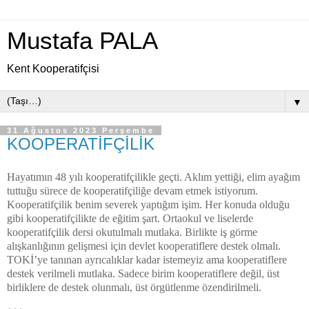
Mustafa PALA
Kent Kooperatifçisi
▼
31 Ağustos 2023 Perşembe
KOOPERATİFÇİLİK
Hayatımın 48 yılı kooperatifçilikle geçti. Aklım yettiği, elim ayağım
tuttuğu sürece de kooperatifçiliğe devam etmek istiyorum.
Kooperatifçilik benim severek yaptığım işim. Her konuda olduğu
gibi kooperatifçilikte de eğitim şart. Ortaokul ve liselerde
kooperatifçilik dersi okutulmalı mutlaka. Birlikte iş görme
alışkanlığının gelişmesi için devlet kooperatiflere destek olmalı.
TOKİ’ye tanınan ayrıcalıklar kadar istemeyiz ama kooperatiflere
destek verilmeli mutlaka. Sadece birim kooperatiflere değil, üst
birliklere de destek olunmalı, üst örgütlenme özendirilmeli.