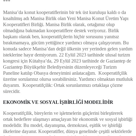
***
Manisa’da konut kooperatiflerinin bir tek üst kuruluşu kaldı o da
kısaltılmış adı Manisa Birlik olan Yeni Manisa Konut Üretim Yapı
Kooperatifleri Birliği. Manisa Birlik olarak, ortağımız olup
olmadığına bakmadan kooperatiflere destek veriyoruz. Birlik
başkanı olarak ben, kooperatifçilerin hiçbir sorusunu yanıtsız
bırakmamaya, gücüm yettiğince yardımcı olmaya çalışıyorum. Bu
konuda sadece Manisa’dan değil ülkenin yer yerinden gelen yardım
isteklerine hayır demiyorum. 22 Eylül 2023 tarihinde ulusal turizm
kongresi için Kütahya’da, 29 Eylül 2023 tarihinde de Gaziantep de
Gaziantep Büyükşehir Belediyesinin düzenleyeceği Turizm
Paneline katılıp Obasya deneyimini anlatacağım. Kooperatifçilik
üzerine sorularınız olursa sorabilirsiniz. Yardımcı olmaktan mutluluk
duyarım. Kooperatifçilik: Ortak sorunlarımızı ortaklaşa çözme
sürecidir.
EKONOMİK VE SOSYAL İŞBİRLİĞİ MODELİDİR
Kooperatifçilik, bireylerin ve işletmelerin güçlerini birleştirerek
ortak hedeflere ulaşmayı amaçlayan bir ekonomik ve sosyal işbirliği
modelidir. Bu model, dayanışma, demokrasi, eşitlik ve işbirliği
ilkelerine dayanır. Kooperatifler, dünya genelinde çeşitli sektörlerde