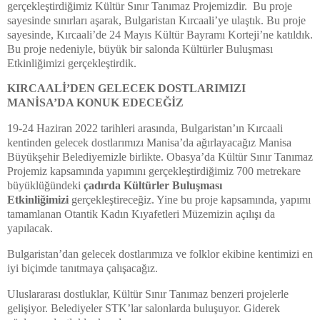
gerçekleştirdiğimiz Kültür Sınır Tanımaz Projemizdir. Bu proje
sayesinde sınırları aşarak, Bulgaristan Kırcaali’ye ulaştık. Bu proje
sayesinde, Kırcaali’de 24 Mayıs Kültür Bayramı Korteji’ne katıldık.
Bu proje nedeniyle, büyük bir salonda Kültürler Buluşması
Etkinliğimizi gerçekleştirdik.
KIRCAALİ’DEN GELECEK DOSTLARIMIZI
MANİSA’DA KONUK EDECEĞİZ
19-24 Haziran 2022 tarihleri arasında, Bulgaristan’ın Kırcaali
kentinden gelecek dostlarımızı Manisa’da ağırlayacağız Manisa
Büyükşehir Belediyemizle birlikte. Obasya’da Kültür Sınır Tanımaz
Projemiz kapsamında yapımını gerçekleştirdiğimiz 700 metrekare
büyüklüğündeki
çadırda Kültürler Buluşması
Etkinliğimizi
gerçekleştireceğiz. Yine bu proje kapsamında, yapımı
tamamlanan Otantik Kadın Kıyafetleri Müzemizin açılışı da
yapılacak.
Bulgaristan’dan gelecek dostlarımıza ve folklor ekibine kentimizi en
iyi biçimde tanıtmaya çalışacağız.
Uluslararası dostluklar, Kültür Sınır Tanımaz benzeri projelerle
gelişiyor. Belediyeler STK’lar salonlarda buluşuyor. Giderek