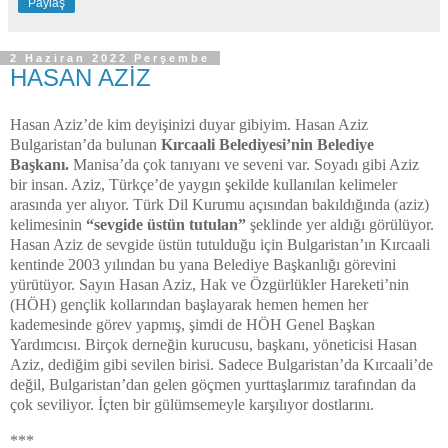
Paylaş
2 Haziran 2022 Perşembe
HASAN AZİZ
Hasan Aziz’de kim deyişinizi duyar gibiyim. Hasan Aziz
Bulgaristan’da bulunan
Kırcaali Belediyesi’nin Belediye
Başkanı.
Manisa’da çok tanıyanı ve seveni var. Soyadı gibi Aziz
bir insan. Aziz, Türkçe’de yaygın şekilde kullanılan kelimeler
arasında yer alıyor. Türk Dil Kurumu açısından bakıldığında (aziz)
kelimesinin
“sevgide üstün tutulan”
şeklinde yer aldığı görülüyor.
Hasan Aziz de sevgide üstün tutulduğu için Bulgaristan’ın Kırcaali
kentinde 2003 yılından bu yana Belediye Başkanlığı görevini
yürütüyor. Sayın Hasan Aziz, Hak ve Özgürlükler Hareketi’nin
(HÖH) gençlik kollarından başlayarak hemen hemen her
kademesinde görev yapmış, şimdi de HÖH Genel Başkan
Yardımcısı. Birçok derneğin kurucusu, başkanı, yöneticisi Hasan
Aziz, dediğim gibi sevilen birisi. Sadece Bulgaristan’da Kırcaali’de
değil, Bulgaristan’dan gelen göçmen yurttaşlarımız tarafından da
çok seviliyor. İçten bir gülümsemeyle karşılıyor dostlarını.
***