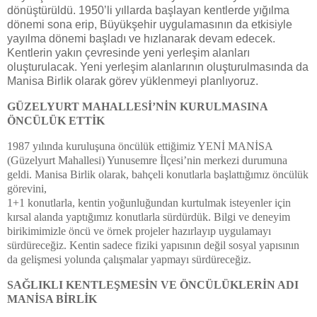
dönüştürüldü. 1950’li yıllarda başlayan kentlerde yığılma
dönemi sona erip, Büyükşehir uygulamasının da etkisiyle
yayılma dönemi başladı ve hızlanarak devam edecek.
Kentlerin yakın çevresinde yeni yerleşim alanları
oluşturulacak. Yeni yerleşim alanlarının oluşturulmasında da
Manisa Birlik olarak görev yüklenmeyi planlıyoruz.
GÜZELYURT MAHALLESİ’NİN KURULMASINA
ÖNCÜLÜK ETTİK
1987 yılında kuruluşuna öncülük ettiğimiz YENİ MANİSA
(Güzelyurt Mahallesi) Yunusemre İlçesi’nin merkezi durumuna
geldi. Manisa Birlik olarak, bahçeli konutlarla başlattığımız öncülük
görevini,
1+1 konutlarla, kentin yoğunluğundan kurtulmak isteyenler için
kırsal alanda yaptığımız konutlarla sürdürdük. Bilgi ve deneyim
birikimimizle öncü ve örnek projeler hazırlayıp uygulamayı
sürdüreceğiz. Kentin sadece fiziki yapısının değil sosyal yapısının
da gelişmesi yolunda çalışmalar yapmayı sürdüreceğiz.
SAĞLIKLI KENTLEŞMESİN VE ÖNCÜLÜKLERİN ADI
MANİSA BİRLİK