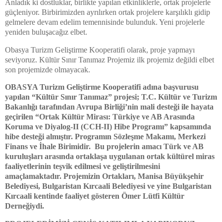
Anladık ki dostluklar, birlikte yapılan etkinliklerle, ortak projelerle
güçleniyor. Birbirimizden ayrılırken ortak projelere karşılıklı gidip
gelmelere devam edelim temennisinde bulunduk. Yeni projelerle
yeniden buluşacağız elbet.
Obasya Turizm Geliştirme Kooperatifi olarak, proje yapmayı
seviyoruz. Kültür Sınır Tanımaz Projemiz ilk projemiz değildi elbet
son projemizde olmayacak.
OBASYA Turizm Geliştirme Kooperatifi adına başvurusu
yapılan “Kültür Sınır Tanımaz” projesi; T.C. Kültür ve Turizm
Bakanlığı tarafından Avrupa Birliği’nin mali desteği ile hayata
geçirilen “Ortak Kültür Mirası: Türkiye ve AB Arasında
Koruma ve Diyalog-II (CCH-II) Hibe Programı” kapsamında
hibe desteği almıştır. Programın Sözleşme Makamı, Merkezi
Finans ve İhale Birimidir. Bu projelerin amacı Türk ve AB
kuruluşları arasında ortaklaşa uygulanan ortak kültürel miras
faaliyetlerinin teşvik edilmesi ve geliştirilmesini
amaçlamaktadır. Projemizin Ortakları, Manisa Büyükşehir
Belediyesi, Bulgaristan Kırcaali Belediyesi ve yine Bulgaristan
Kırcaali kentinde faaliyet gösteren Ömer Lütfi Kültür
Derneğiydi.