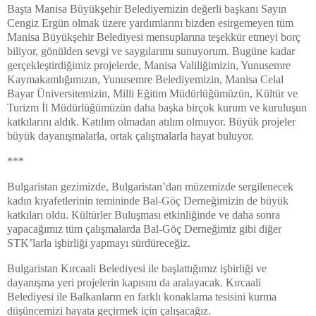
Başta Manisa Büyükşehir Belediyemizin değerli başkanı Sayın
Cengiz Ergün olmak üzere yardımlarını bizden esirgemeyen tüm
Manisa Büyükşehir Belediyesi mensuplarına teşekkür etmeyi borç
biliyor, gönülden sevgi ve saygılarımı sunuyorum. Bugüne kadar
gerçekleştirdiğimiz projelerde, Manisa Valiliğimizin, Yunusemre
Kaymakamlığımızın, Yunusemre Belediyemizin, Manisa Celal
Bayar Üniversitemizin, Milli Eğitim Müdürlüğümüzün, Kültür ve
Turizm İl Müdürlüğümüzün daha başka birçok kurum ve kuruluşun
katkılarını aldık. Katılım olmadan atılım olmuyor. Büyük projeler
büyük dayanışmalarla, ortak çalışmalarla hayat buluyor.
***
Bulgaristan gezimizde, Bulgaristan’dan müzemizde sergilenecek
kadın kıyafetlerinin temininde Bal-Göç Derneğimizin de büyük
katkıları oldu. Kültürler Buluşması etkinliğinde ve daha sonra
yapacağımız tüm çalışmalarda Bal-Göç Derneğimiz gibi diğer
STK’larla işbirliği yapmayı sürdüreceğiz.
Bulgaristan Kırcaali Belediyesi ile başlattığımız işbirliği ve
dayanışma yeri projelerin kapısını da aralayacak. Kırcaali
Belediyesi ile Balkanların en farklı konaklama tesisini kurma
düşüncemizi hayata geçirmek için çalışacağız.