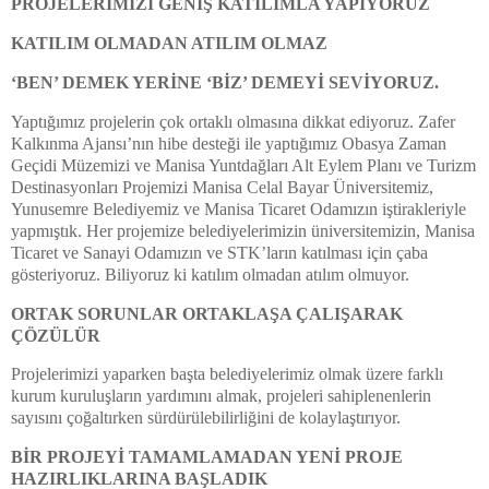
PROJELERİMİZİ GENİŞ KATILIMLA YAPIYORUZ
KATILIM OLMADAN ATILIM OLMAZ
‘BEN’ DEMEK YERİNE ‘BİZ’ DEMEYİ SEVİYORUZ.
Yaptığımız projelerin çok ortaklı olmasına dikkat ediyoruz. Zafer
Kalkınma Ajansı’nın hibe desteği ile yaptığımız Obasya Zaman
Geçidi Müzemizi ve Manisa Yuntdağları Alt Eylem Planı ve Turizm
Destinasyonları Projemizi Manisa Celal Bayar Üniversitemiz,
Yunusemre Belediyemiz ve Manisa Ticaret Odamızın iştirakleriyle
yapmıştık. Her projemize belediyelerimizin üniversitemizin, Manisa
Ticaret ve Sanayi Odamızın ve STK’ların katılması için çaba
gösteriyoruz. Biliyoruz ki katılım olmadan atılım olmuyor.
ORTAK SORUNLAR ORTAKLAŞA ÇALIŞARAK
ÇÖZÜLÜR
Projelerimizi yaparken başta belediyelerimiz olmak üzere farklı
kurum kuruluşların yardımını almak, projeleri sahiplenenlerin
sayısını çoğaltırken sürdürülebilirliğini de kolaylaştırıyor.
BİR PROJEYİ TAMAMLAMADAN YENİ PROJE
HAZIRLIKLARINA BAŞLADIK