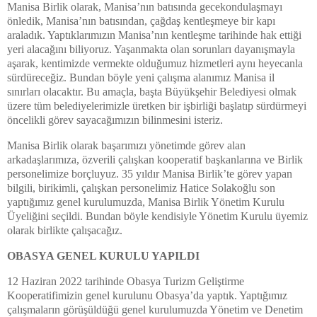
Manisa Birlik olarak, Manisa’nın batısında gecekondulaşmayı
önledik, Manisa’nın batısından, çağdaş kentleşmeye bir kapı
araladık. Yaptıklarımızın Manisa’nın kentleşme tarihinde hak ettiği
yeri alacağını biliyoruz. Yaşanmakta olan sorunları dayanışmayla
aşarak, kentimizde vermekte olduğumuz hizmetleri aynı heyecanla
sürdüreceğiz. Bundan böyle yeni çalışma alanımız Manisa il
sınırları olacaktır. Bu amaçla, başta Büyükşehir Belediyesi olmak
üzere tüm belediyelerimizle üretken bir işbirliği başlatıp sürdürmeyi
öncelikli görev sayacağımızın bilinmesini isteriz.
Manisa Birlik olarak başarımızı yönetimde görev alan
arkadaşlarımıza, özverili çalışkan kooperatif başkanlarına ve Birlik
personelimize borçluyuz. 35 yıldır Manisa Birlik’te görev yapan
bilgili, birikimli, çalışkan personelimiz Hatice Solakoğlu son
yaptığımız genel kurulumuzda, Manisa Birlik Yönetim Kurulu
Üyeliğini seçildi. Bundan böyle kendisiyle Yönetim Kurulu üyemiz
olarak birlikte çalışacağız.
OBASYA GENEL KURULU YAPILDI
12 Haziran 2022 tarihinde Obasya Turizm Geliştirme
Kooperatifimizin genel kurulunu Obasya’da yaptık. Yaptığımız
çalışmaların görüşüldüğü genel kurulumuzda Yönetim ve Denetim