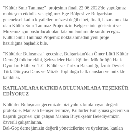
"Kültür Sınır Tanımaz" projesinin finali 22.06.2022'de yaptığımız
muhteşem etkinlik ve açtığımız Ege Bölgesi ve Bulgaristan
geleneksel kadın kıyafetleri müzesi değil elbet, finali, hazırlanmakta
olan Kültür Sınır Tanımaz Projemizin Belgeselinin gösterimi ve
Müzemiz için bastırılacak olan kitabın tanıtımı ile sürdüreceğiz.
Kültür Sınır Tanımaz Projemiz noktalanmadan yeni proje
hazırlığına başladık bile.
"Kültürler Buluşması" gecesine, Bulgaristan'dan Ömer Lütfi Kültür
Derneği folklor ekibi, Şehzadeler Halk Eğitimi Müdürlüğü Halk
Oyunları Ekibi ve T.C. Kültür ve Turizm Bakanlığı, İzmir Devlet
Türk Dünyası Dans ve Müzik Topluluğu halk dansları ve müzikle
katıldılar.
KATILANLARA KATKIDA BULUNANLARA TEŞEKKÜR
EDİYORUZ
Kültürler Buluşması gecemizde bizi yalnız bırakmayan değerli
protokole, Manisalı hemşerilerimize, Kültürler Buluşması gecemizin
başarılı geçmesi için çalışan Manisa Büyükşehir Belediyemizin
özverili çalışanlarına,
Bal-Göç derneğimizin değerli yöneticilerine ve üyelerine, katılan