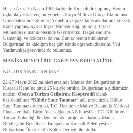
Hasan Aziz, 16 Nisan 1969 tarihinde Kırcaali’de doğmuş. Benim
oğlumla yaşıt. Genç bir yönetici. Sofya Milli ve Dünya Ekonomisi
Üniversitesi’nde okumuş, Yönetim ve pazarlama alanlarında yüksek
lisans yapmış. Ayrıca İnşaat Mühendisliği okumuş. İnşaat
Mühendisi olmanın ötesinde Gayrimenkul Değerlendirme
Uzmanlığı ve doktorası da var. Bunlar benim bildiklerim,
Bulgaristan’da kaldığım beş gün içinde öğrenebildiklerim. Vali
Yardımcılığı görevinde de bulunmuş.
MANİSA HEYETİ BULGARİSTAN KIRCAALİ’DE
KÜLTÜR SINIR TANIMAZ
22-27 Mayıs 2022 tarihleri arasında Manisa’dan Bulgaristan’ın
Kırcaali Kenti’ne gittik 25 kişiyle birlikte. Bulgaristan’a gidişimizin
nedeni,
Obasya Turizm Geliştirme Kooperatifi
olarak
hazırladığımız
“Kültür Sınır Tanımaz”
adlı projemizdi. Kültür
Sınır Tanımaz projemizi, T.C. Hazine ve Maliye Bakanlığı Merkezi
Finans ve İhale Birimi’nce sağlanan AB hibesi ile T.C. Kültür ve
Turizm Bakanlığı ile denetiminde, proje ortaklarımız Manisa
Büyükşehir Belediyesi, Bulgaristan Kırcaali Belediyesi ve
Bulgaristan Ömer Lütfü Kültür Derneği ile birlikte