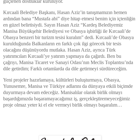
güçlenen dostluklar kuruluyor.
Kırcaali Belediye Başkanı, Hasan Aziz’in tanışmamızın hemen
ardından bana “Mustafa abi” diye hitap etmesi benim için içtenliğin
en güzel belirtisiydi. Sayın Hasan Aziz “Kardeş Belediyemiz
Manisa Büyükşehir Belediyesi ve Obasya işbirliği ile Kırcaali’de
Obasya benzeri bir turizm tesisi kuralım” dedi. Kırcaali’de Obasya
kurulduğunda Balkanların en farklı çok ilgi görecek bir tesis
olacağını düşünüyordu mutlaka. Hasan Aziz, ayrıca Türk
yatırımcıları Kırcaali’ye yatırım yapmaya da çağırdı. Ben bu
çağrıyı, Manisa Ticaret ve Sanayi Odası’nın Meclis Toplantısı’nda
dile getirdim; Farklı ortamlarda da dile getirmeyi sürdüreceğim.
Yeni projeler hazırlamaya, kültürleri buluşturmaya, Obasya,
Yunusemre, Manisa ve Türkiye adlarını da dünyaya etkili biçimde
duyurmaya devam edeceğiz. Manisalılar olarak birlik olmayı
başardığımızda başaramayacağımız iş, gerçekleştiremeyeceğimiz
proje olmaz yeter ki el ele vermeyi birlik olmayı başaralım…