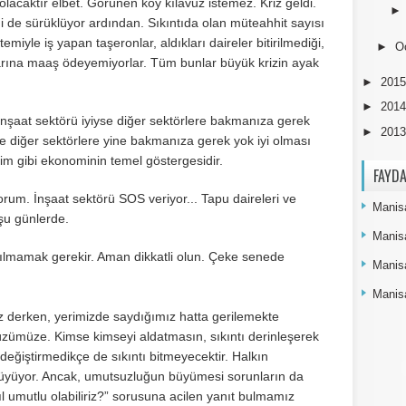
olacaktır elbet. Görünen köy kılavuz istemez. Kriz geldi.
rini de sürüklüyor ardından. Sıkıntıda olan müteahhit sayısı
miyle iş yapan taşeronlar, aldıkları daireler bitirilmediği,
►
O
nlarına maaş ödeyemiyorlar. Tüm bunlar büyük krizin ayak
►
201
►
201
İnşaat sektörü iyiyse diğer sektörlere bakmanıza gerek
►
201
yse diğer sektörlere yine bakmanıza gerek yok iyi olması
im gibi ekonominin temel göstergesidir.
FAYDA
orum. İnşaat sektörü SOS veriyor... Tapu daireleri ve
Manisa
 şu günlerde.
Manis
çılmamak gerekir. Aman dikkatli olun. Çeke senede
Manis
Manisa
ruz derken, yerimizde saydığımız hatta gerilemekte
üzümüze. Kimse kimseyi aldatmasın, sıkıntı derinleşerek
eğiştirmedikçe de sıkıntı bitmeyecektir. Halkın
 büyüyor. Ancak, umutsuzluğun büyümesi sorunların da
 umutlu olabiliriz?” sorusuna acilen yanıt bulmamız