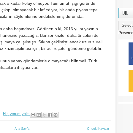
lmak o kadar kolay olmuyor. Tam umut ışığı göründü
çıkıp, olmayacak bir laf ediyor, bir anda piyasa tepe
DIL
itikacıların söylemlerine endekslenmiş durumda.
ın daha başındayız. Görünen o ki, 2016 yılını yazının
Powere
ar hanesine yazacağız. Benzer krizler daha önceleri de
aşılmaya çalışılmıştı. Sıkıntı çekilmişti ancak uzun süreli
krizin aşılması için, bir acı reçete gündeme gelebilir.
k, bunun yapay gündemlerle olmayacağı bilinmeli. Türk
ikacılara ihtiyacı var...
Hiç yorum yok:
Ana Sayfa
Önceki Kayıtlar