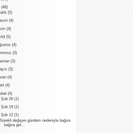
6
(48)
ralık
(5)
asım
(4)
kim
(4)
ylül
(5)
ğustos
(4)
emmuz
(3)
aziran
(3)
ayıs
(3)
isan
(4)
art
(4)
ubat
(4)
►
Şub 26
(1)
►
Şub 19
(1)
▼
Şub 12
(1)
Sürekli değişen gündem nedeniyle bağıra
bağıra gel...