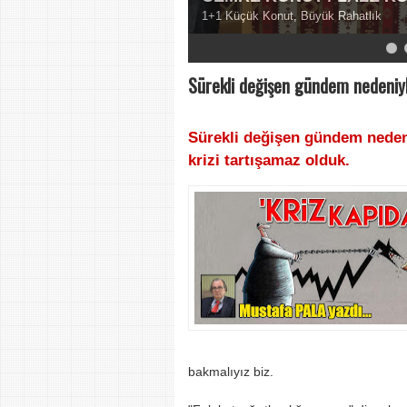
1+1 Küçük Konut, Büyük Rahatlık
5
6
7
8
9
Sürekli değişen gündem nedeniyle
Sürekli değişen gündem nedeni
krizi tartışamaz olduk.
bakmalıyız biz.