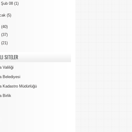
►
Şub 08
(1)
cak
(5)
5
(40)
4
(37)
3
(21)
LI SITELER
 Valiliği
a Belediyesi
a Kadastro Müdürlüğü
 Birlik