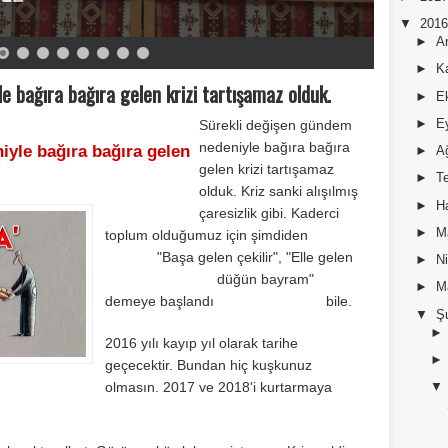
▼
201
►
A
►
K
 bağıra bağıra gelen krizi tartışamaz olduk.
►
E
►
E
Sürekli değişen gündem
nedeniyle bağıra bağıra
yle bağıra bağıra gelen
►
A
gelen krizi tartışamaz
►
T
olduk. Kriz sanki alışılmış
►
H
çaresizlik gibi. Kaderci
►
M
toplum olduğumuz için şimdiden
"Başa gelen çekilir", "Elle gelen
►
N
düğün bayram"
►
M
demeye başlandı bile.
▼
Ş
2016 yılı kayıp yıl olarak tarihe
geçecektir. Bundan hiç kuşkunuz
olmasın. 2017 ve 2018'i kurtarmaya