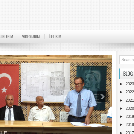
SIIRLERIM
VIDEOLARIM
İLETISIM
BLOG
►
202
►
202
►
202
►
202
►
201
►
201
ULE
►
201