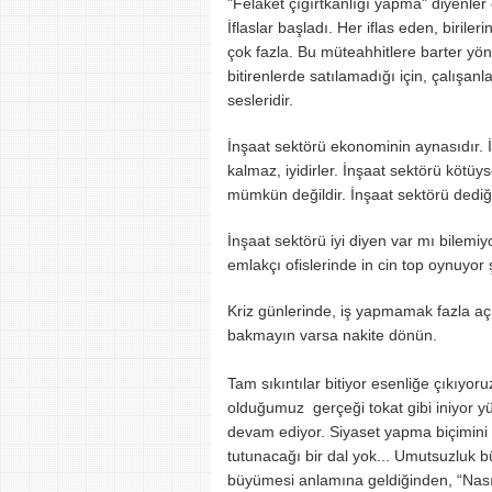
"Felaket çığırtkanlığı yapma" diyenler 
İflaslar başladı. Her iflas eden, birile
çok fazla. Bu müteahhitlere barter yönte
bitirenlerde satılamadığı için, çalışa
sesleridir.
İnşaat sektörü ekonominin aynasıdır. 
kalmaz, iyidirler. İnşaat sektörü kötü
mümkün değildir. İnşaat sektörü dediğ
İnşaat sektörü iyi diyen var mı bilemiy
emlakçı ofislerinde in cin top oynuyor
Kriz günlerinde, iş yapmamak fazla a
bakmayın varsa nakite dönün.
Tam sıkıntılar bitiyor esenliğe çıkıyo
olduğumuz gerçeği tokat gibi iniyor y
devam ediyor. Siyaset yapma biçimini d
tutunacağı bir dal yok... Umutsuzluk
büyümesi anlamına geldiğinden, “Nasıl