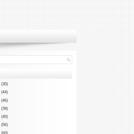
3
(30)
2
(44)
1
(46)
0
(39)
9
(40)
8
(56)
7
(60)