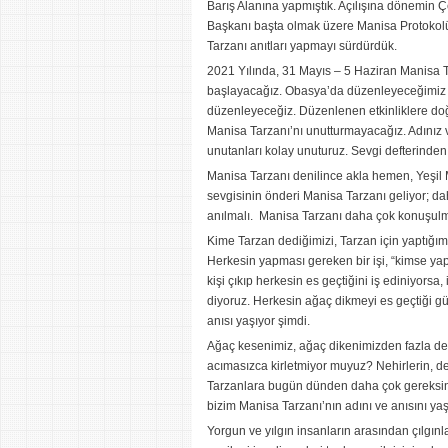
Barış Alanına yapmıştık. Açılışına dönemin 
Başkanı başta olmak üzere Manisa Protokolü 
Tarzanı anıtları yapmayı sürdürdük.
2021 Yılında, 31 Mayıs – 5 Haziran Manisa 
başlayacağız. Obasya’da düzenleyeceğimiz bi
düzenleyeceğiz. Düzenlenen etkinliklere doğ
Manisa Tarzanı’nı unutturmayacağız. Adınız v
unutanları kolay unuturuz. Sevgi defterinden s
Manisa Tarzanı denilince akla hemen, Yeşil
sevgisinin önderi Manisa Tarzanı geliyor; dah
anılmalı. Manisa Tarzanı daha çok konuşulm
Kime Tarzan dediğimizi, Tarzan için yaptığımı
Herkesin yapması gereken bir işi, “kimse yap
kişi çıkıp herkesin es geçtiğini iş ediniyorsa,
diyoruz. Herkesin ağaç dikmeyi es geçtiği gü
anısı yaşıyor şimdi.
Ağaç kesenimiz, ağaç dikenimizden fazla de
acımasızca kirletmiyor muyuz? Nehirlerin, 
Tarzanlara bugün dünden daha çok gereksinme
bizim Manisa Tarzanı’nın adını ve anısını yaşa
Yorgun ve yılgın insanların arasından çılgın