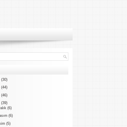
3
(30)
2
(44)
1
(46)
0
(39)
ralık
(6)
asım
(6)
kim
(5)