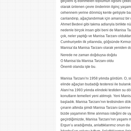
geçileni iş edinmeleri toplumun ilgisini çek
olarak ünlenen çevre önderinin ilginç yaşa
cehennem yerine dönmüş kente gelişiyle baş
canlandırıp, ağaçlandırmak için amansız bir
Ahmet Bedevi gibi takma adlarıyla birlikte nü
nedenle birçok insan gibi beni de Manisa 
çok, neler yaptığı ve Manisa Tarzanı olduktan
Cumhuriyetin ilk yıllarında, göğsünde Kırmızı
Manisa’da Manisa Tarzanı olarak yeniden doğ
Nerede ne zaman doğduysa doğdu
O Manisa’da Manisa Tarzanı oldu
Önemli olanda işte bu.
Manisa Tarzanı’nı 1958 yılında gördüm. O, siy
elinde ağaçları budadığı testeresi ile bulanı
Alanı’na 1993 yılında elindeki testiden su 
konutların temelleri yeni atılmıştı. Yeni Man
başladık. Manisa Tarzanı’nın testisinden dökü
çınarın altında şimdi Manisa Tarzanı üzerine 
bizde yaşamının filme alınması isteğini de uy
geçirdiğimizde, Manisa Tarzanı’nın yaşamı mu
Ergun’u aradığımda, anlattıklarımız onun da il