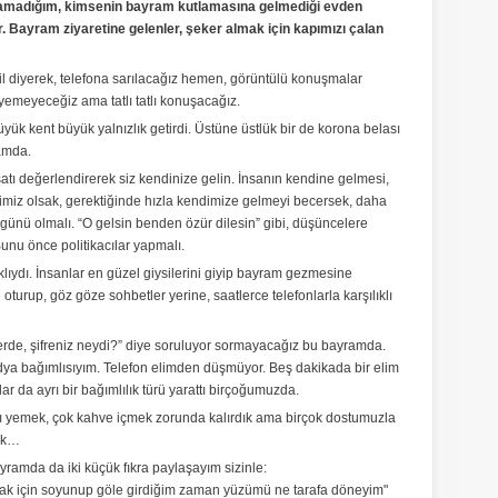
apamadığım, kimsenin bayram kutlamasına gelmediği evden
Bayram ziyaretine gelenler, şeker almak için kapımızı çalan
il diyerek, telefona sarılacağız hemen, görüntülü konuşmalar
yiyemeyeceğiz ama tatlı tatlı konuşacağız.
yük kent büyük yalnızlık getirdi. Üstüne üstlük bir de korona belası
ramda.
tı değerlendirerek siz kendinize gelin. İnsanın kendine gelmesi,
imiz olsak, gerektiğinde hızla kendimize gelmeyi becersek, daha
günü olmalı. “O gelsin benden özür dilesin” gibi, düşüncelere
unu önce politikacılar yapmalı.
lıydı. İnsanlar en güzel giysilerini giyip bayram gezmesine
ize oturup, göz göze sohbetler yerine, saatlerce telefonlarla karşılıklı
z nerde, şifreniz neydi?” diye soruluyor sormayacağız bu bayramda.
edya bağımlısıyım. Telefon elimden düşmüyor. Beş dakikada bir elim
nlar da ayrı bir bağımlılık türü yarattı birçoğumuzda.
ı yemek, çok kahve içmek zorunda kalırdık ama birçok dostumuzla
uk…
ramda da iki küçük fıkra paylaşayım sizinle:
mak için soyunup göle girdiğim zaman yüzümü ne tarafa döneyim"