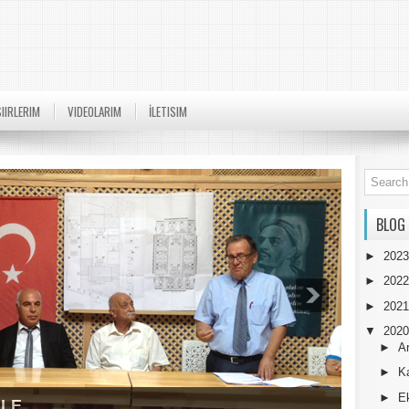
SIIRLERIM
VIDEOLARIM
İLETISIM
BLOG
►
202
►
202
►
202
▼
202
►
A
►
K
►
E
ULE