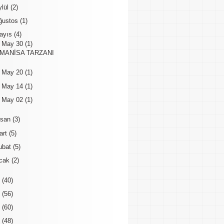
ylül
(2)
ğustos
(1)
ayıs
(4)
▼
May 30
(1)
MANİSA TARZANI
►
May 20
(1)
►
May 14
(1)
►
May 02
(1)
isan
(3)
art
(5)
ubat
(5)
cak
(2)
9
(40)
8
(56)
7
(60)
6
(48)