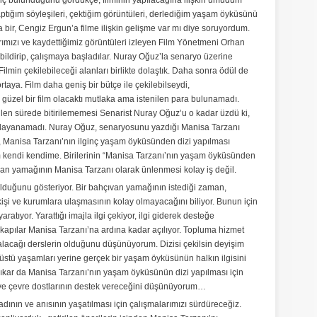
lginç bulunduğunu gördükçe, filminin yapılacağına ilişkin umudum
ptığım söyleşileri, çektiğim görüntüleri, derlediğim yaşam öyküsünü
bir, Cengiz Ergun’a filme ilişkin gelişme var mı diye soruyordum.
ımızı ve kaydettiğimiz görüntüleri izleyen Film Yönetmeni Orhan
ildirip, çalışmaya başladılar. Nuray Oğuz’la senaryo üzerine
ilmin çekilebileceği alanları birlikte dolaştık. Daha sonra ödül de
ortaya. Film daha geniş bir bütçe ile çekilebilseydi,
a güzel bir film olacaktı mutlaka ama istenilen para bulunamadı.
ilen sürede bitirilememesi Senarist Nuray Oğuz’u o kadar üzdü ki,
a dayanamadı. Nuray Oğuz, senaryosunu yazdığı Manisa Tarzanı
i, Manisa Tarzanı’nın ilginç yaşam öyküsünden dizi yapılması
kendi kendime. Birilerinin “Manisa Tarzanı’nın yaşam öyküsünden
van yamağının Manisa Tarzanı olarak ünlenmesi kolay iş değil.
 olduğunu gösteriyor. Bir bahçıvan yamağının istediği zaman,
i kişi ve kurumlara ulaşmasının kolay olmayacağını biliyor. Bunun için
aratıyor. Yarattığı imajla ilgi çekiyor, ilgi giderek desteğe
kapılar Manisa Tarzanı’na ardına kadar açılıyor. Topluma hizmet
lacağı derslerin olduğunu düşünüyorum. Dizisi çekilsin deyişim
stü yaşamları yerine gerçek bir yaşam öyküsünün halkın ilgisini
i çıkar da Manisa Tarzanı’nın yaşam öyküsünün dizi yapılması için
rın ve çevre dostlarının destek vereceğini düşünüyorum…
 adının ve anısının yaşatılması için çalışmalarımızı sürdüreceğiz.