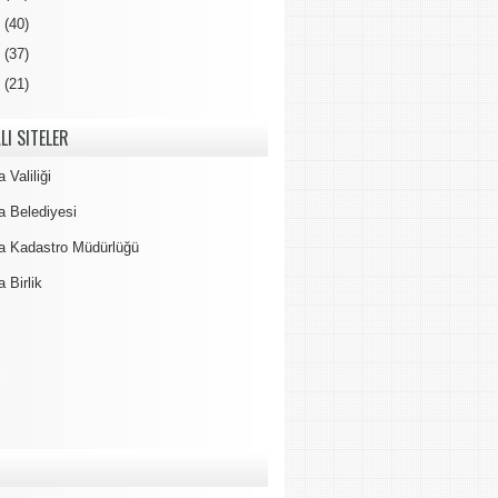
5
(40)
4
(37)
3
(21)
LI SITELER
 Valiliği
a Belediyesi
a Kadastro Müdürlüğü
 Birlik