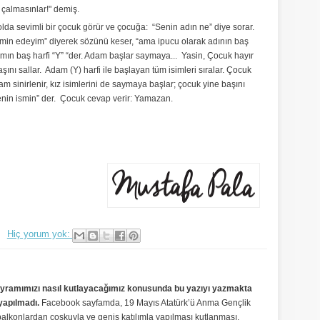
i çalmasınlar!" demiş.
olda sevimli bir çocuk görür ve çocuğa: “Senin adın ne” diye sorar.
min edeyim” diyerek sözünü keser, “ama ipucu olarak adının baş
ımın baş harfi “Y” “der. Adam başlar saymaya... Yasin, Çocuk hayır
ını sallar. Adam (Y) harfi ile başlayan tüm isimleri sıralar. Çocuk
m sinirlenir, kız isimlerini de saymaya başlar; çocuk yine başını
enin ismin” der. Çocuk cevap verir: Yamazan.
Hiç yorum yok:
ayramımızı nasıl kutlayacağımız konusunda bu yazıyı yazmakta
yapılmadı.
Facebook sayfamda, 19 Mayıs Atatürk’ü Anma Gençlik
alkonlardan coşkuyla ve geniş katılımla yapılması kutlanması,