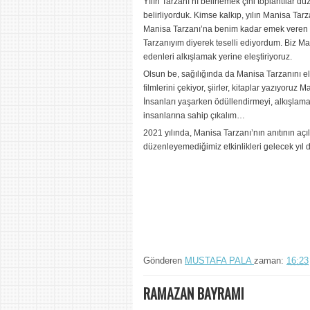
Yılın Tarzanı’nı belirlemek çini toplantılar d
belirliyorduk. Kimse kalkıp, yılın Manisa Tar
Manisa Tarzanı’na benim kadar emek veren kiş
Tarzanıyım diyerek teselli ediyordum. Biz Ma
edenleri alkışlamak yerine eleştiriyoruz.
Olsun be, sağılığında da Manisa Tarzanını ele
filmlerini çekiyor, şiirler, kitaplar yazıyoruz
İnsanları yaşarken ödüllendirmeyi, alkışlama
insanlarına sahip çıkalım…
2021 yılında, Manisa Tarzanı’nın anıtının açıl
düzenleyemediğimiz etkinlikleri gelecek yıl 
Gönderen
MUSTAFA PALA
zaman:
16:23
RAMAZAN BAYRAMI