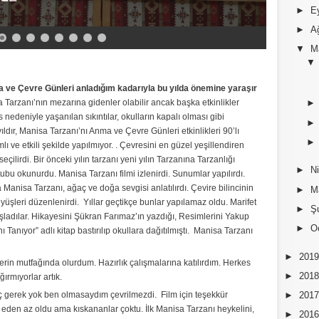
►
E
►
A
▼
M
 ve Çevre Günleri anladığım kadarıyla bu yılda önemine yaraşır
 Tarzanı’nın mezarına gidenler olabilir ancak başka etkinlikler
edeniyle yaşanılan sıkıntılar, okulların kapalı olması gibi
yıldır, Manisa Tarzanı’nı Anma ve Çevre Günleri etkinlikleri 90’lı
ımlı ve etkili şekilde yapılmıyor. . Çevresini en güzel yeşillendiren
ı seçilirdi. Bir önceki yılın tarzanı yeni yılın Tarzanına Tarzanlığı
►
N
bu okunurdu. Manisa Tarzanı filmi izlenirdi. Sunumlar yapılırdı.
 Manisa Tarzanı, ağaç ve doğa sevgisi anlatılırdı. Çevire bilincinin
►
M
üyüşleri düzenlenirdi. Yıllar geçtikçe bunlar yapılamaz oldu. Marifet
►
Ş
adılar. Hikayesini Şükran Farımaz’ın yazdığı, Resimlerini Yakup
►
O
Tanıyor” adlı kitap bastırılıp okullara dağıtılmıştı. Manisa Tarzanı
►
201
erin mutfağında olurdum. Hazırlık çalışmalarına katılırdım. Herkes
►
201
ırmıyorlar artık.
ç gerek yok ben olmasaydım çevrilmezdi. Film için teşekkür
►
201
eden az oldu ama kıskananlar çoktu. İlk Manisa Tarzanı heykelini,
►
201