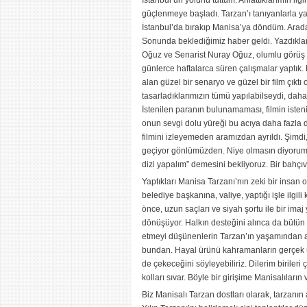
İstanbul’un yolunu tuttum. Anlattıklarımın i
güçlenmeye başladı. Tarzan’ı tanıyanlarla ya
İstanbul’da bırakıp Manisa’ya döndüm. Arada 
Sonunda beklediğimiz haber geldi. Yazdıklar
Oğuz ve Senarist Nuray Oğuz, olumlu görüş b
günlerce haftalarca süren çalışmalar yaptık. F
alan güzel bir senaryo ve güzel bir film çıktı 
tasarladıklarımızın tümü yapılabilseydi, dah
İstenilen paranın bulunamaması, filmin isten
onun sevgi dolu yüreği bu acıya daha fazl
filmini izleyemeden aramızdan ayrıldı. Şimd
geçiyor gönlümüzden. Niye olmasın diyorum 
dizi yapalım” demesini bekliyoruz. Bir bahçı
Yaptıkları Manisa Tarzanı’nın zeki bir insan
belediye başkanına, valiye, yaptığı işle ilgil
önce, uzun saçları ve siyah şortu ile bir imaj y
dönüşüyor. Halkın desteğini alınca da bütün 
etmeyi düşünenlerin Tarzan’ın yaşamından a
bundan. Hayal ürünü kahramanların gerçek ü
de çekeceğini söyleyebiliriz. Dilerim biriler
kolları sıvar. Böyle bir girişime Manisalıla
Biz Manisalı Tarzan dostları olarak, tarzanın