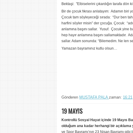
Bektaşi: "Elbiselerini çıkardığın tarafa dön k
Bir de çocuk fıkrası anlatayım: Adamın biri y
Çocuk tam söyleyeceği sırada: “Dur ben tah
harfini söyler misin” der çocuğa. Çocuk: “ad
anlamına başını sallar. Yusuf. Çocuk yine baş
hep hayır anlamına başını sallamaktadır. Ada
sallar. Adam sonunda: “Bilemedim. Ne len s
Yamazan bayramınız kutlu olsun…
Gönderen
MUSTAFA PALA
zaman:
16:21
19 MAYIS
Kontrollü Sosyal Hayat içinde 19 Mayıs B
olduğum ana kadar herhangi bir açıklama 
ve Spor Bayramı’nın 23 Nisan Bayramı gibi b