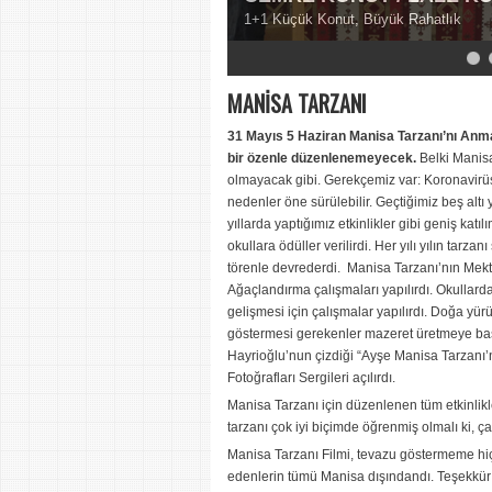
1+1 Küçük Konut, Büyük Rahatlık
5
6
7
8
9
MANİSA TARZANI
31 Mayıs 5 Haziran Manisa Tarzanı’nı Anma
bir özenle düzenlenemeyecek.
Belki Manisa
olmayacak gibi. Gerekçemiz var: Koronavirüs n
nedenler öne sürülebilir. Geçtiğimiz beş altı 
yıllarda yaptığımız etkinlikler gibi geniş katıl
okullara ödüller verilirdi. Her yılı yılın tarzan
törenle devrederdi. Manisa Tarzanı’nın Mektu
Ağaçlandırma çalışmaları yapılırdı. Okullarda
gelişmesi için çalışmalar yapılırdı. Doğa yür
göstermesi gerekenler mazeret üretmeye başl
Hayrioğlu’nun çizdiği “Ayşe Manisa Tarzanı’nı 
Fotoğrafları Sergileri açılırdı.
Manisa Tarzanı için düzenlenen tüm etkinlikl
tarzanı çok iyi biçimde öğrenmiş olmalı ki, çağ
Manisa Tarzanı Filmi, tevazu göstermeme hi
edenlerin tümü Manisa dışındandı. Teşekkür 