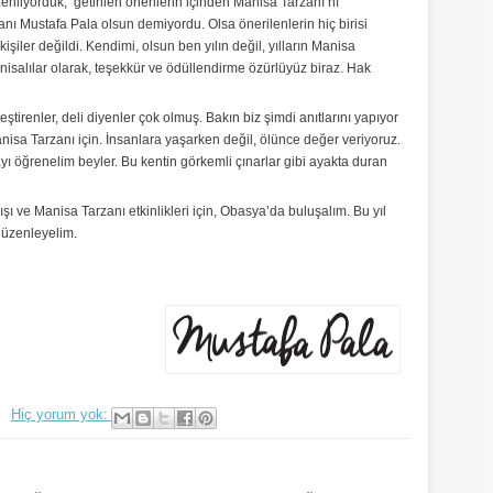
üzenliyorduk, getirilen önerilerin içinden Manisa Tarzanı’nı
zanı Mustafa Pala olsun demiyordu. Olsa önerilenlerin hiç birisi
iler değildi. Kendimi, olsun ben yılın değil, yılların Manisa
nisalılar olarak, teşekkür ve ödüllendirme özürlüyüz biraz. Hak
ştirenler, deli diyenler çok olmuş. Bakın biz şimdi anıtlarını yapıyor
 Manisa Tarzanı için. İnsanlara yaşarken değil, ölünce değer veriyoruz.
yı öğrenelim beyler. Bu kentin görkemli çınarlar gibi ayakta duran
ışı ve Manisa Tarzanı etkinlikleri için, Obasya’da buluşalım. Bu yıl
düzenleyelim.
Hiç yorum yok: