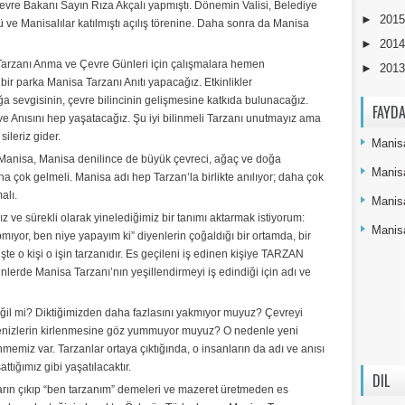
Çevre Bakanı Sayın Rıza Akçalı yapmıştı. Dönemin Valisi, Belediye
►
201
ve Manisalılar katılmıştı açılış törenine. Daha sonra da Manisa
►
201
Tarzanı Anma ve Çevre Günleri için çalışmalara hemen
►
201
r parka Manisa Tarzanı Anıtı yapacağız. Etkinlikler
a sevgisinin, çevre bilincinin gelişmesine katkıda bulunacağız.
FAYDA
e Anısını hep yaşatacağız. Şu iyi bilinmeli Tarzanı unutmayız ama
ileriz gider.
Manisa
 Manisa, Manisa denilince de büyük çevreci, ağaç ve doğa
Manis
a çok gelmeli. Manisa adı hep Tarzan’la birlikte anılıyor; daha çok
alı.
Manis
z ve sürekli olarak yinelediğimiz bir tanımı aktarmak istiyorum:
Manisa
mıyor, ben niye yapayım ki” diyenlerin çoğaldığı bir ortamda, bir
 işte o kişi o işin tarzanıdır. Es geçileni iş edinen kişiye TARZAN
nlerde Manisa Tarzanı’nın yeşillendirmeyi iş edindiği için adı ve
ğil mi? Diktiğimizden daha fazlasını yakmıyor muyuz? Çevreyi
denizlerin kirlenmesine göz yummuyor muyuz? O nedenle yeni
miz var. Tarzanlar ortaya çıktığında, o insanların da adı ve anısı
ttığımız gibi yaşatılacaktır.
DIL
ların çıkıp “ben tarzanım” demeleri ve mazeret üretmeden es