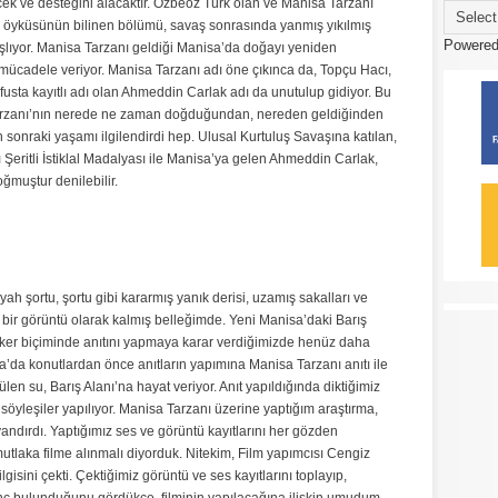
ecek ve desteğini alacaktır. Özbeöz Türk olan ve Manisa Tarzanı
m öyküsünün bilinen bölümü, savaş sonrasında yanmış yıkılmış
Powere
lıyor. Manisa Tarzanı geldiği Manisa’da doğayı yeniden
 mücadele veriyor. Manisa Tarzanı adı öne çıkınca da, Topçu Hacı,
fusta kayıtlı adı olan Ahmeddin Carlak adı da unutulup gidiyor. Bu
Tarzanı’nın nerede ne zaman doğduğundan, nereden geldiğinden
 sonraki yaşamı ilgilendirdi hep. Ulusal Kurtuluş Savaşına katılan,
 Şeritli İstiklal Madalyası ile Manisa’ya gelen Ahmeddin Carlak,
muştur denilebilir.
ah şortu, şortu gibi kararmış yanık derisi, uzamış sakalları ve
k bir görüntü olarak kalmış belleğimde. Yeni Manisa’daki Barış
döker biçiminde anıtını yapmaya karar verdiğimizde henüz daha
isa’da konutlardan önce anıtların yapımına Manisa Tarzanı anıtı ile
len su, Barış Alanı’na hayat veriyor. Anıt yapıldığında diktiğimiz
söyleşiler yapılıyor. Manisa Tarzanı üzerine yaptığım araştırma,
andırdı. Yaptığımız ses ve görüntü kayıtlarını her gözden
tlaka filme alınmalı diyorduk. Nitekim, Film yapımcısı Cengiz
gisini çekti. Çektiğimiz görüntü ve ses kayıtlarını toplayıp,