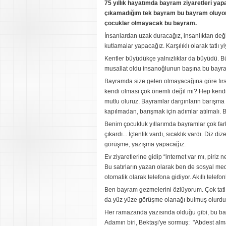
75 yıllık hayatımda bayram ziyaretleri y
çıkamadığım tek bayram bu bayram oluyor. 
çocuklar olmayacak bu bayram.
İnsanlardan uzak duracağız, insanlıktan değ
kutlamalar yapacağız. Karşılıklı olarak tatlı 
Kentler büyüdükçe yalnızlıklar da büyüdü. Bü
musallat oldu insanoğlunun başına bu bay
Bayramda size gelen olmayacağına göre fırsa
kendi olması çok önemli değil mi? Hep kend
mutlu oluruz. Bayramlar dargınların barışma 
kapılmadan, barışmak için adımlar atılmalı. B
Benim çocukluk yıllarımda bayramlar çok fark
çıkardı... İçtenlik vardı, sıcaklık vardı. Diz d
görüşme, yazışma yapacağız.
Ev ziyaretlerine gidip “internet var mı, piri
Bu satırların yazarı olarak ben de sosyal m
otomatik olarak telefona gidiyor. Akıllı telefo
Ben bayram gezmelerini özlüyorum. Çok tatl
da yüz yüze görüşme olanağı bulmuş olurd
Her ramazanda yazısında olduğu gibi, bu bay
Adamın biri, Bektaşi'ye sormuş: "Abdest al