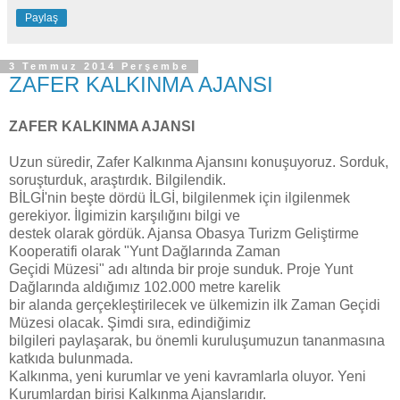
Paylaş
3 Temmuz 2014 Perşembe
ZAFER KALKINMA AJANSI
ZAFER KALKINMA AJANSI
Uzun süredir, Zafer Kalkınma Ajansını konuşuyoruz. Sorduk,
soruşturduk, araştırdık. Bilgilendik.
BİLGİ'nin beşte dördü İLGİ, bilgilenmek için ilgilenmek
gerekiyor. İlgimizin karşılığını bilgi ve
destek olarak gördük. Ajansa Obasya Turizm Geliştirme
Kooperatifi olarak "Yunt Dağlarında Zaman
Geçidi Müzesi" adı altında bir proje sunduk. Proje Yunt
Dağlarında aldığımız 102.000 metre karelik
bir alanda gerçekleştirilecek ve ülkemizin ilk Zaman Geçidi
Müzesi olacak. Şimdi sıra, edindiğimiz
bilgileri paylaşarak, bu önemli kuruluşumuzun tananmasına
katkıda bulunmada.
Kalkınma, yeni kurumlar ve yeni kavramlarla oluyor. Yeni
Kurumlardan birisi Kalkınma Ajanslarıdır.