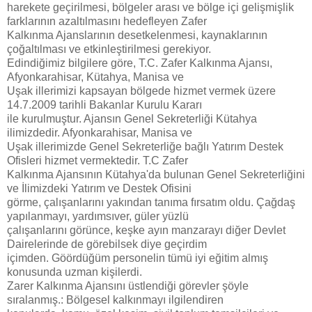
harekete geçirilmesi, bölgeler arası ve bölge içi gelişmişlik
farklarının azaltılmasını hedefleyen Zafer
Kalkınma Ajanslarının desetkelenmesi, kaynaklarının
çoğaltılması ve etkinleştirilmesi gerekiyor.
Edindiğimiz bilgilere göre, T.C. Zafer Kalkınma Ajansı,
Afyonkarahisar, Kütahya, Manisa ve
Uşak illerimizi kapsayan bölgede hizmet vermek üzere
14.7.2009 tarihli Bakanlar Kurulu Kararı
ile kurulmuştur. Ajansın Genel Sekreterliği Kütahya
ilimizdedir. Afyonkarahisar, Manisa ve
Uşak illerimizde Genel Sekreterliğe bağlı Yatırım Destek
Ofisleri hizmet vermektedir. T.C Zafer
Kalkınma Ajansının Kütahya'da bulunan Genel Sekreterliğini
ve İlimizdeki Yatırım ve Destek Ofisini
görme, çalışanlarını yakından tanıma fırsatım oldu. Çağdaş
yapılanmayı, yardımsıver, güler yüzlü
çalışanlarını görünce, keşke ayın manzarayı diğer Devlet
Dairelerinde de görebilsek diye geçirdim
içimden. Göördüğüm personelin tümü iyi eğitim almış
konusunda uzman kişilerdi.
Zarer Kalkınma Ajansını üstlendiği görevler şöyle
sıralanmış.: Bölgesel kalkınmayı ilgilendiren