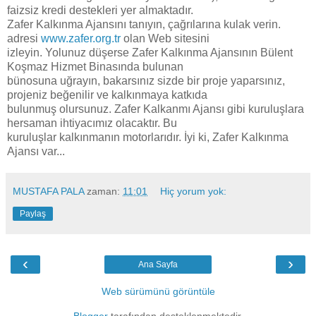
faizsiz kredi destekleri yer almaktadır.
Zafer Kalkınma Ajansını tanıyın, çağrılarına kulak verin.
adresi
www.zafer.org.tr
olan Web sitesini
izleyin. Yolunuz düşerse Zafer Kalkınma Ajansının Bülent
Koşmaz Hizmet Binasında bulunan
bünosuna uğrayın, bakarsınız sizde bir proje yaparsınız,
projeniz beğenilir ve kalkınmaya katkıda
bulunmuş olursunuz. Zafer Kalkanmı Ajansı gibi kuruluşlara
hersaman ihtiyacımız olacaktır. Bu
kuruluşlar kalkınmanın motorlarıdır. İyi ki, Zafer Kalkınma
Ajansı var...
MUSTAFA PALA
zaman:
11:01
Hiç yorum yok:
Paylaş
‹
›
Ana Sayfa
Web sürümünü görüntüle