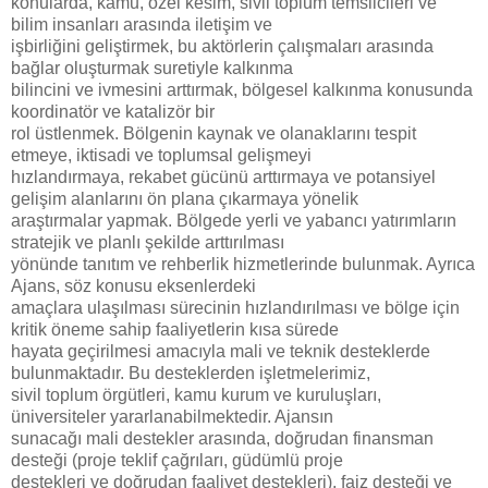
konularda, kamu, özel kesim, sivil toplum temsilcileri ve
bilim insanları arasında iletişim ve
işbirliğini geliştirmek, bu aktörlerin çalışmaları arasında
bağlar oluşturmak suretiyle kalkınma
bilincini ve ivmesini arttırmak, bölgesel kalkınma konusunda
koordinatör ve katalizör bir
rol üstlenmek. Bölgenin kaynak ve olanaklarını tespit
etmeye, iktisadi ve toplumsal gelişmeyi
hızlandırmaya, rekabet gücünü arttırmaya ve potansiyel
gelişim alanlarını ön plana çıkarmaya yönelik
araştırmalar yapmak. Bölgede yerli ve yabancı yatırımların
stratejik ve planlı şekilde arttırılması
yönünde tanıtım ve rehberlik hizmetlerinde bulunmak. Ayrıca
Ajans, söz konusu eksenlerdeki
amaçlara ulaşılması sürecinin hızlandırılması ve bölge için
kritik öneme sahip faaliyetlerin kısa sürede
hayata geçirilmesi amacıyla mali ve teknik desteklerde
bulunmaktadır. Bu desteklerden işletmelerimiz,
sivil toplum örgütleri, kamu kurum ve kuruluşları,
üniversiteler yararlanabilmektedir. Ajansın
sunacağı mali destekler arasında, doğrudan finansman
desteği (proje teklif çağrıları, güdümlü proje
destekleri ve doğrudan faaliyet destekleri), faiz desteği ve