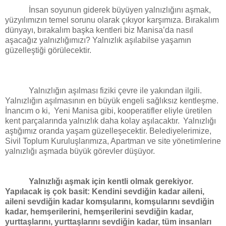
İnsan soyunun giderek büyüyen yalnızlığını aşmak,
yüzyılımızın temel sorunu olarak çıkıyor karşımıza. Bırakalım
dünyayı, bırakalım başka kentleri biz Manisa’da nasıl
aşacağız yalnızlığımızı? Yalnızlık aşılabilse yaşamın
güzelleştiği görülecektir.
Yalnızlığın aşılması fiziki çevre ile yakından ilgili.
Yalnızlığın aşılmasının en büyük engeli sağlıksız kentleşme.
İnancım o ki,
Yeni Manisa gibi, kooperatifler eliyle üretilen
kent parçalarında yalnızlık daha kolay aşılacaktır.
Yalnızlığı
aştığımız oranda yaşam güzelleşecektir. Belediyelerimize,
Sivil Toplum Kuruluşlarımıza, Apartman ve site yönetimlerine
yalnızlığı aşmada büyük görevler düşüyor.
Yalnızlığı aşmak için kentli olmak gerekiyor.
Yapılacak iş çok basit: Kendini sevdiğin kadar aileni,
aileni sevdiğin kadar komşularını, komşularını sevdiğin
kadar, hemşerilerini, hemşerilerini sevdiğin kadar,
yurttaşlarını, yurttaşlarını sevdiğin kadar, tüm insanları