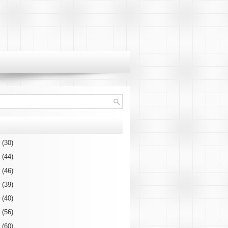
3
(30)
2
(44)
1
(46)
0
(39)
9
(40)
8
(56)
7
(60)