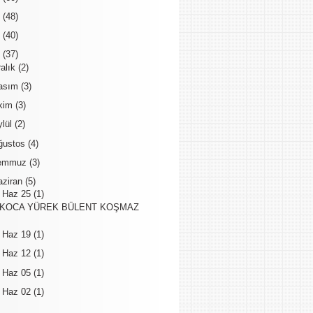
6
(48)
5
(40)
4
(37)
ralık
(2)
asım
(3)
kim
(3)
ylül
(2)
ğustos
(4)
emmuz
(3)
aziran
(5)
▼
Haz 25
(1)
KOCA YÜREK BÜLENT KOŞMAZ
►
Haz 19
(1)
►
Haz 12
(1)
►
Haz 05
(1)
►
Haz 02
(1)