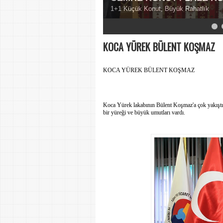
1+1 Küçük Konut, Büyük Rahatlık
5
6
7
8
9
KOCA YÜREK BÜLENT KOŞMAZ
KOCA YÜREK BÜLENT KOŞMAZ
Koca Yürek lakabının Bülent Koşmaz'a çok yakış
bir yüreği ve büyük umutları vardı.