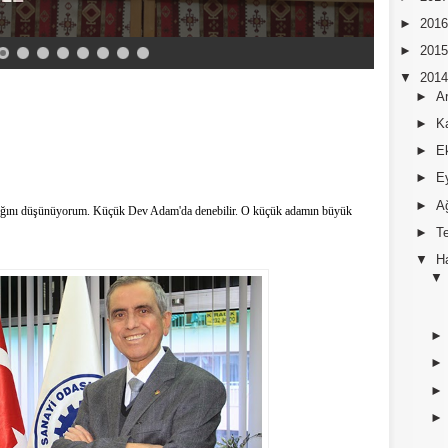
►
201
►
201
▼
201
►
A
►
K
►
E
►
E
►
A
tığını düşünüyorum. Küçük Dev Adam'da denebilir. O küçük adamın büyük
►
T
▼
H