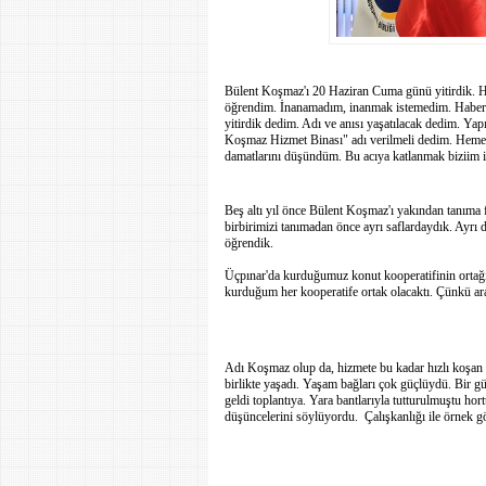
Bülent Koşmaz'ı 20 Haziran Cuma günü yitirdik. H
öğrendim. İnanamadım, inanmak istemedim. Haberi
yitirdik dedim. Adı ve anısı yaşatılacak dedim. Ya
Koşmaz Hizmet Binası" adı verilmeli dedim. Hemen 
damatlarını düşündüm. Bu acıya katlanmak biziim iç
Beş altı yıl önce Bülent Koşmaz'ı yakından tanıma 
birbirimizi tanımadan önce ayrı saflardaydık. Ayrı
öğrendik.
Üçpınar'da kurduğumuz konut kooperatifinin ortağ
kurduğum her kooperatife ortak olacaktı. Çünkü a
Adı Koşmaz olup da, hizmete bu kadar hızlı koşan 
birlikte yaşadı. Yaşam bağları çok güçlüydü. Bir gü
geldi toplantıya. Yara bantlarıyla tutturulmuştu ho
düşüncelerini söylüyordu.
Çalışkanlığı ile örnek 