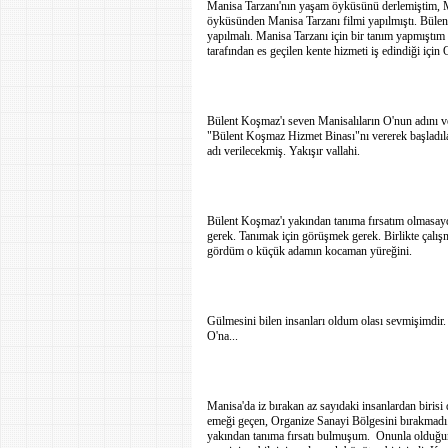
Manisa Tarzanı'nın yaşam öyküsünü derlemiştim, M
öyküsünden Manisa Tarzanı filmi yapılmıştı. Bülent
yapılmalı. Manisa Tarzanı için bir tanım yapmıştım 
tarafından es geçilen kente hizmeti iş edindiği içi
Bülent Koşmaz'ı seven Manisalıların O'nun adını v
"Bülent Koşmaz Hizmet Binası"nı vererek başladılar
adı verilecekmiş. Yakışır vallahi.
Bülent Koşmaz'ı yakından tanıma fırsatım olmasayd
gerek. Tanımak için görüşmek gerek. Birlikte çalı
gördüm o küçük adamın kocaman yüreğini.
Gülmesini bilen insanları oldum olası sevmişimdir
O'na...
Manisa'da iz bırakan az sayıdaki insanlardan biris
emeği geçen, Organize Sanayi Bölgesini bırakmadı. 
yakından tanıma fırsatı bulmuşum.
Onunla olduğum 