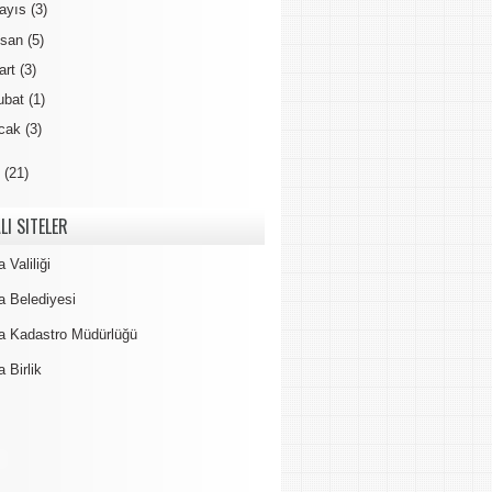
ayıs
(3)
isan
(5)
art
(3)
ubat
(1)
cak
(3)
3
(21)
LI SITELER
 Valiliği
a Belediyesi
a Kadastro Müdürlüğü
 Birlik