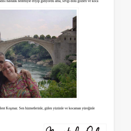
ndisi hastalık nedeniyle eriyip gidiyordu ama, sevgi dolu gözleri ve koca
ent Koşmaz. Sen hizmetlerinle, gülen yüzünle ve kocaman yüreğinle