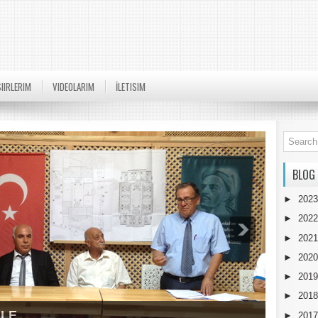
SIIRLERIM
VIDEOLARIM
İLETISIM
BLOG
►
202
►
202
►
202
►
202
►
201
►
201
ULE
►
201