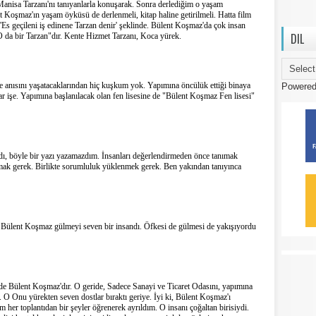
anisa Tarzanı'nı tanıyanlarla konuşarak. Sonra derlediğim o yaşam
 Koşmaz'ın yaşam öyküsü de derlenmeli, kitap haline getirilmeli. Hatta film
'Es geçileni iş edinene Tarzan denir' şeklinde. Bülent Koşmaz'da çok insan
DIL
n O da bir Tarzan"dır. Kente Hizmet Tarzanı, Koca yürek.
e anısını yaşatacaklarından hiç kuşkum yok. Yapımına öncülük ettiği binaya
Powere
 işe. Yapımına başlanılacak olan fen lisesine de "Bülent Koşmaz Fen lisesi"
ı, böyle bir yazı yazamazdım. İnsanları değerlendirmeden önce tanımak
şmak gerek. Birlikte sorumluluk yüklenmek gerek. Ben yakından tanıyınca
. Bülent Koşmaz gülmeyi seven bir insandı. Öfkesi de gülmesi de yakışıyordu
i de Bülent Koşmaz'dır. O geride, Sadece Sanayi ve Ticaret Odasını, yapımına
O Onu yürekten seven dostlar bıraktı geriye. İyi ki, Bülent Koşmaz'ı
her toplantıdan bir şeyler öğrenerek ayrıldım. O insanı çoğaltan birisiydi.