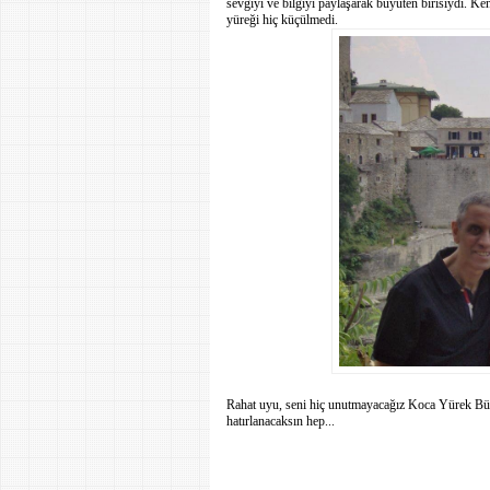
sevgiyi ve bilgiyi paylaşarak büyüten birisiydi. Ke
yüreği hiç küçülmedi.
Rahat uyu, seni hiç unutmayacağız Koca Yürek Bül
hatırlanacaksın hep...