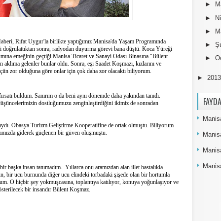
►
M
►
N
►
M
aberi, Rıfat Uygur'la birlikte yaptığımız Manisa'da Yaşam Programında
►
Ş
 doğrulattıktan sonra, radyodan duyurma görevi bana düştü. Koca Yüreği
pımına emeğinin geçtiği Manisa Ticaret ve Sanayi Odası Binasına "Bülent
►
O
aklıma gelenler bunlar oldu. Sonra, eşi Saadet Koşmazı, kızlarını ve
iin zor olduğuna göre onlar için çok daha zor olacaktı biliyorum.
►
201
fırsatı buldum. Sanırım o da beni aynı dönemde daha yakından tanıdı.
FAYDA
 düşüncelerimizin dostluğumuzu zenginleştirdiğini ikimiz de sonradan
Manisa
ıydı. Obasya Turizm Geliştirme Kooperatifine de ortak olmuştu. Biliyorum
ramızda giderek güçlenen bir güven oluşmuştu.
Manis
Manis
Manisa
bir başka insan tanımadım.
Yıllarca onu aramızdan alan illet hastalıkla
n, bir ucu burnunda diğer ucu elindeki torbadaki şişede olan bir hortumla
rtum. O hiçbir şey yokmuşcasına, toplantıya katılıyor, konuya yoğunlaşıyor ve
gösterilecek bir insandır Bülent Koşmaz.