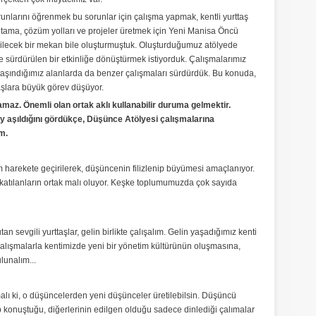
runlarını öğrenmek bu sorunlar için çalışma yapmak, kentli yurttaş
ptama, çözüm yolları ve projeler üretmek için Yeni Manisa Öncü
bilecek bir mekan bile oluşturmuştuk. Oluşturduğumuz atölyede
 sürdürülen bir etkinliğe dönüştürmek istiyorduk. Çalışmalarımız
 taşındığımız alanlarda da benzer çalışmaları sürdürdük. Bu konuda,
taşlara büyük görev düşüyor.
tutamaz. Önemli olan ortak aklı kullanabilir duruma gelmektir.
lay aşıldığını gördükçe, Düşünce Atölyesi çalışmalarına
um.
lım harekete geçirilerek, düşüncenin filizlenip büyümesi amaçlanıyor.
n katılanların ortak malı oluyor. Keşke toplumumuzda çok sayıda
n sevgili yurttaşlar, gelin birlikte çalışalım. Gelin yaşadığımız kenti
 çalışmalarla kentimizde yeni bir yönetim kültürünün oluşmasına,
lunalım...
alı ki, o düşüncelerden yeni düşünceler üretilebilsin. Düşüncü
lup konuştuğu, diğerlerinin edilgen olduğu sadece dinlediği çalımalar