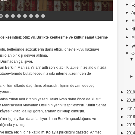
►
E
►
A
►
M
►
N
►
M
 kesintisiz otuz yıl. Birlikte kentleşme ve kültür sanat üzerine
►
Ş
lu, belleğinde sözcüklerin dans ettiği, iğneyle kuyu kazmayı
▼
O
sı olan bir kişi geliyor aklıma.
. Durmadan çalışıyor.
n Berk’in Manisa Yılları” adlı son kitabı. Kitabı elinize aldığınızda
itapevlerinde bulabileceğiniz gibi internet üzerinden de
arkı, tüm ülkede dağıtılmış olmasıdır. İlginin devam edeceğinin
nüyorum.
►
201
nisa Yılları adlı kitabın yazarı Hakkı Avan daha önce de Yusuf
►
201
 Manisa’daki Anavatan Oteli’nin yerini tespit etmişti. Kültür Sanat
►
201
âyesi” kitabı da ilgi gören, aranan bir kitap olmuştu.
►
201
’nın işgal yılları da anlatılıyor. İlhan Berk’in çocukluğunu ve
cılığında yazmış.
►
201
 ve imza etkinliğine katıldım. Kolaylaştırıcılığını gazeteci Ahmet
►
201