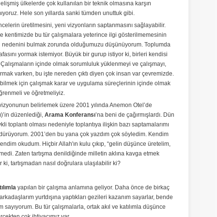
 gelişmiş ülkelerde çok kullanılan bir teknik olmasına karşın
yoruz. Hele son yıllarda sanki tümden unuttuk gibi.
celerin üretilmesini, yeni vizyonların saptanmasını sağlayabilir.
kentimizde bu tür çalışmalara yeterince ilgi gösterilmemesinin
un nedenini bulmak zorunda olduğumuzu düşünüyorum. Toplumda
asını yormak istemiyor. Büyük bir gurup istiyor ki, birleri kendisi
ın, Çalışmaların içinde olmak sorumluluk yüklenmeyi ve çalışmayı,
urmak varken, bu işte nereden çıktı diyen çok insan var çevremizde.
labilmek için çalışmak karar ve uygulama süreçlerinin içinde olmak
öğrenmeli ve öğretmeliyiz.
ve vizyonunun belirlemek üzere 2001 yılında Anemon Otel’de
)’in düzenlediği,
Arama Konferansı
’na beni de çağırmışlardı. Dün
evkli toplantı olması nedeniyle toplantıya ilişkin bazı saptamalarımı
ürdürüyorum. 2001’den bu yana çok yazdım çok söyledim. Kendim
dim okudum. Hiçbir Allah'ın kulu çıkıp, “gelin düşünce üretelim,
emedi. Zaten tartışma denildiğinde milletin aklına kavga etmek
 ki, tartışmadan nasıl doğrulara ulaşılabilir ki?
tılımla
yapılan bir çalışma anlamına geliyor. Daha önce de birkaç
arkadaşlarım yurtdışına yaptıkları gezileri kazanım sayarlar, bende
m sayıyorum. Bu tür çalışmalarla, ortak akıl ve katılımla düşünce
çekten çok ihtiyacımız var.