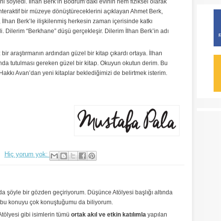
ini söyledi. İlhan Berk’in Bodrum’daki evinin hem fiziksel olarak
interaktif bir müzeye dönüştüreceklerini açıklayan Ahmet Berk,
, İlhan Berk’le ilişkilenmiş herkesin zaman içerisinde katkı
. Dilerim “Berkhane” düşü gerçekleşir. Dilerim İlhan Berk’in adı
bir araştırmanın ardından güzel bir kitap çıkardı ortaya. İlhan
nda tutulması gereken güzel bir kitap. Okuyun okutun derim. Bu
 Hakkı Avan’dan yeni kitaplar beklediğimizi de belirtmek isterim.
Hiç yorum yok:
da şöyle bir gözden geçiriyorum. Düşünce Atölyesi başlığı altında
 bu konuyu çok konuştuğumu da biliyorum.
tölyesi gibi isimlerin tümü
ortak akıl ve etkin katılımla
yapılan