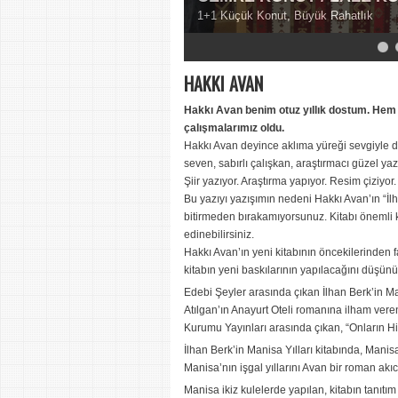
1+1 Küçük Konut, Büyük Rahatlık
5
6
7
8
9
HAKKI AVAN
Hakkı Avan benim otuz yıllık dostum. Hem de
çalışmalarımız oldu.
Hakkı Avan deyince aklıma yüreği sevgiyle do
seven, sabırlı çalışkan, araştırmacı güzel yazı
Şiir yazıyor. Araştırma yapıyor. Resim çiziyor
Bu yazıyı yazışımın nedeni Hakkı Avan’ın “İlha
bitirmeden bırakamıyorsunuz. Kitabı önemli k
edinebilirsiniz.
Hakkı Avan’ın yeni kitabının öncekilerinden f
kitabın yeni baskılarının yapılacağını düşü
Edebi Şeyler arasında çıkan İlhan Berk’in Ma
Atılgan’ın Anayurt Oteli romanına ilham veren
Kurumu Yayınları arasında çıkan, “Onların Hik
İlhan Berk’in Manisa Yılları kitabında, Manisa
Manisa’nın işgal yıllarını Avan bir roman akı
Manisa ikiz kulelerde yapılan, kitabın tanıtım