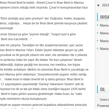
u Mimar Ahmet Berk’te katıldı. Ahmet Çınar’ın İlhan Berk’in Manisa
►
201
 çalışmanın ürünü olduğu belli oluyordu. Çınar’ın konuşmasından bazı
FAYDA
lini sürdüğü şeyi şiire çeviriyor” der. Doğrudur. Haller, duygular,
eniz, coğrafya… Hepsi de bir İlhan Berk şiirinde karşınıza çıkabilir.
Manisa
vermiştir.
Manis
 Cemal Süreya’ya göre “yazının tutsağı”, Turgut Uyar’a göre
n Berk onu icat ederdi…”
Manis
air bir çalışma. Tanıdığım en titiz araştırmacılardan, şair, yazar,
Manisa
han Berk’in Manisa Yılları. Edebi Şeyler etiketiyle geçen ay çıktı.
cukluk ve ilk gençlik yıllarını ele alan, ele almaktan öte o yıllarda
e pertavsız tutan bir yapıt. Bu kitaba “bir kazı çalışması” desek
tkilendiği, ilişkiye geçtiği her duruma, her mekâna, her kişiye
airle birlikte anlatılıyor. Metnin ön planında İlhan Berk’in çocukluğu ve
ların Manisa şehri aktarılıyor: Sosyoekonomik yaşamı, kültür varlığı,
ler… Hakkı Avan’ın kitabı önemli bir iş daha görüyor. İlhan Berk’in
z 17 yaşındayken yayımladığı “Güneşi Yakanların Selamı” adlı ilk
DIL
ınları’nın ilk ve tek şiir kitabı olma özelliğini taşıyan 1935 tarihli
rk’in toplu şiirleri arasına girebilmiştir. Hakkı Avan, bu “saklı
gençlik verimlerini okurla buluşturuyor.
ebiyat ve yaşam mirasını gelecek kuşaklara aktarabilmek amacıyla
Powere