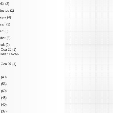
ylül
(2)
ğustos
(1)
ayıs
(4)
isan
(3)
art
(5)
ubat
(5)
cak
(2)
▼
Oca 29
(1)
HAKKI AVAN
►
Oca 07
(1)
9
(40)
8
(56)
7
(60)
6
(48)
5
(40)
4
(37)