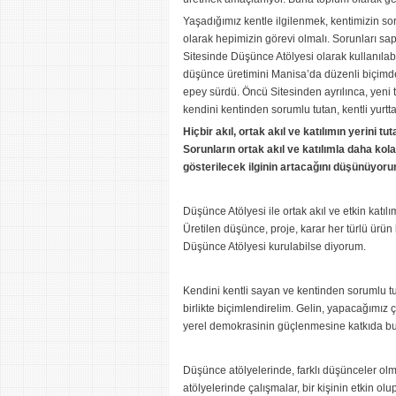
Yaşadığımız kentle ilgilenmek, kentimizin so
olarak hepimizin görevi olmalı. Sorunları sa
Sitesinde Düşünce Atölyesi olarak kullanıla
düşünce üretimini Manisa’da düzenli biçimde
epey sürdü. Öncü Sitesinden ayrılınca, yeni
kendini kentinden sorumlu tutan, kentli yurt
Hiçbir akıl, ortak akıl ve katılımın yerini 
Sorunların ortak akıl ve katılımla daha ko
gösterilecek ilginin artacağını düşünüyor
Düşünce Atölyesi ile ortak akıl ve etkin katı
Üretilen düşünce, proje, karar her türlü ürü
Düşünce Atölyesi kurulabilse diyorum.
Kendini kentli sayan ve kentinden sorumlu tuta
birlikte biçimlendirelim. Gelin, yapacağımız
yerel demokrasinin güçlenmesine katkıda bu
Düşünce atölyelerinde, farklı düşünceler olm
atölyelerinde çalışmalar, bir kişinin etkin o