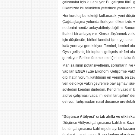
çalışmalar için kullanılıyor. Bu çalışma türü,
ülkemizde bu teknikten yeterince yararlanamı
Her kuruluş bu tekniği kullanarak, yeni düşün
Çağdaşlaşma yolunda ilerleyen ülkemizde ve 
nedenini henüz anlayabilmiş değilim. Bun
ihaleci bir anlayış var. Kimse düşünmek ve kaf
için düşünsün, birileri kendisi için uygulas
kafa yormayı gerektiriyor. Tembel, tembel ot
Oysa gelişmiş bir toplum, gelişmiş bir fert o
gerekiyor. Birlikte üretme tekniğini mutlaka 
Manisa ilinin potansiyellerini, sorunlarını 
yapılan
EGEV
(Ege Ekonomi Geliştirme Vakfı
gibi hatırlıyorum, katıldığım en verimli, en z
yeri geldikçe yakın çevremle paylaşmayı s
söyledim kendim dinledim. Kendim yazdım ken
atölye çalışması yapalım, gelin tartışalım” d
geliyor. Tartışmadan nasıl düşünce üretilebilir
“
Düşünce Atölyesi
”
ortak akılla ve etkin ka
Düşünce Atölyesi çalışmasına katıldım. Bazı 
bu tür çalışmasına katılmış olmayı bir kazanı
üretmek amaçlanıyor. Buna toplum olarak ger