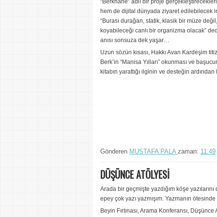
“Berkhane” adlı bir proje gerçekleştirecekler
hem de dijital dünyada ziyaret edilebilecek 
“Burası durağan, statik, klasik bir müze değil
koyabileceği canlı bir organizma olacak” dedi
anısı sonsuza dek yaşar…
Uzun sözün kısası, Hakkı Avan Kardeşim titiz 
Berk’in “Manisa Yılları” okunması ve başucu
kitabın yarattığı ilginin ve desteğin ardından
Gönderen
MUSTAFA PALA
zaman:
11:49
DÜŞÜNCE ATÖLYESİ
Arada bir geçmişte yazdığım köşe yazılarını 
epey çok yazı yazmışım. Yazmanın ötesinde
Beyin Fırtınası, Arama Konferansı, Düşünce A