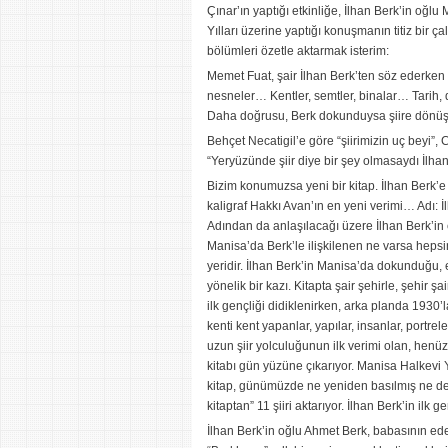
Çınar’ın yaptığı etkinliğe, İlhan Berk’in oğl
Yılları üzerine yaptığı konuşmanın titiz bir
bölümleri özetle aktarmak isterim:
Memet Fuat, şair İlhan Berk’ten söz ederken “E
nesneler… Kentler, semtler, binalar… Tarih, d
Daha doğrusu, Berk dokunduysa şiire dönüşü
Behçet Necatigil’e göre “şiirimizin uç beyi”,
“Yeryüzünde şiir diye bir şey olmasaydı İlha
Bizim konumuzsa yeni bir kitap. İlhan Berk’e d
kaligraf Hakkı Avan’ın en yeni verimi… Adı: İl
Adından da anlaşılacağı üzere İlhan Berk’in ço
Manisa’da Berk’le ilişkilenen ne varsa hepsin
yeridir. İlhan Berk’in Manisa’da dokunduğu, e
yönelik bir kazı. Kitapta şair şehirle, şehir ş
ilk gençliği didiklenirken, arka planda 1930’
kenti kent yapanlar, yapılar, insanlar, portre
uzun şiir yolculuğunun ilk verimi olan, henü
kitabı gün yüzüne çıkarıyor. Manisa Halkevi Yay
kitap, günümüzde ne yeniden basılmış ne de Be
kitaptan” 11 şiiri aktarıyor. İlhan Berk’in ilk 
İlhan Berk’in oğlu Ahmet Berk, babasının ed