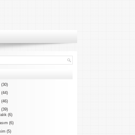
3
(30)
2
(44)
1
(46)
0
(39)
ralık
(6)
asım
(6)
kim
(5)