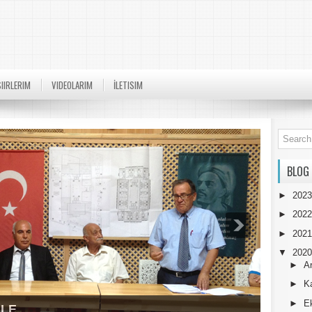
SIIRLERIM
VIDEOLARIM
İLETISIM
BLOG
►
202
►
202
►
202
▼
202
►
A
►
K
►
E
ULE