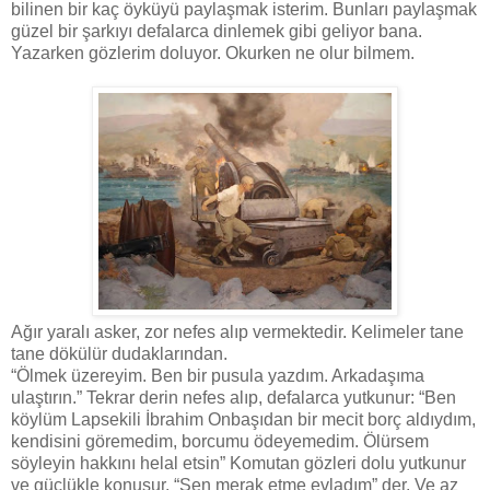
bilinen bir kaç öyküyü paylaşmak isterim. Bunları paylaşmak
güzel bir şarkıyı defalarca dinlemek gibi geliyor bana.
Yazarken gözlerim doluyor. Okurken ne olur bilmem.
Ağır yaralı asker, zor nefes alıp vermektedir. Kelimeler tane
tane dökülür dudaklarından.
“Ölmek üzereyim. Ben bir pusula yazdım. Arkadaşıma
ulaştırın.” Tekrar derin nefes alıp, defalarca yutkunur: “Ben
köylüm Lapsekili İbrahim Onbaşıdan bir mecit borç aldıydım,
kendisini göremedim, borcumu ödeyemedim. Ölürsem
söyleyin hakkını helal etsin” Komutan gözleri dolu yutkunur
ve güçlükle konuşur. “Sen merak etme evladım” der. Ve az