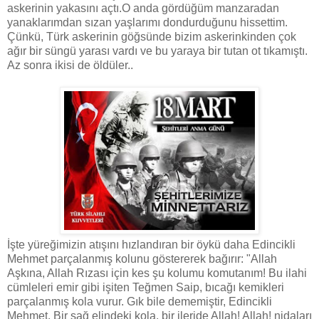
askerinin yakasını açtı.O anda gördüğüm manzaradan
yanaklarımdan sızan yaşlarımı dondurduğunu hissettim.
Çünkü, Türk askerinin göğsünde bizim askerinkinden çok
ağır bir süngü yarası vardı ve bu yaraya bir tutan ot tıkamıştı.
Az sonra ikisi de öldüler..
İşte yüreğimizin atışını hızlandıran bir öykü daha Edincikli
Mehmet parçalanmış kolunu göstererek bağırır: "Allah
Aşkına, Allah Rızası için kes şu kolumu komutanım! Bu ilahi
cümleleri emir gibi işiten Teğmen Saip, bıcağı kemikleri
parçalanmış kola vurur. Gık bile dememiştir, Edincikli
Mehmet. Bir sağ elindeki kola, bir ileride Allah! Allah! nidaları