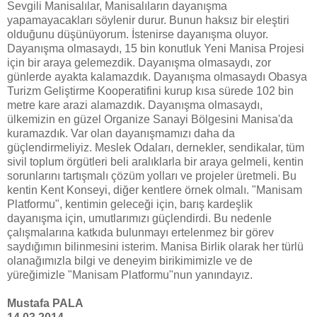
Sevgili Manisalılar, Manisalıların dayanışma
yapamayacakları söylenir durur. Bunun haksız bir eleştiri
olduğunu düşünüyorum. İstenirse dayanışma oluyor.
Dayanışma olmasaydı, 15 bin konutluk Yeni Manisa Projesi
için bir araya gelemezdik. Dayanışma olmasaydı, zor
günlerde ayakta kalamazdık. Dayanışma olmasaydı Obasya
Turizm Geliştirme Kooperatifini kurup kısa sürede 102 bin
metre kare arazi alamazdık. Dayanışma olmasaydı,
ülkemizin en güzel Organize Sanayi Bölgesini Manisa'da
kuramazdık. Var olan dayanışmamızı daha da
güçlendirmeliyiz. Meslek Odaları, dernekler, sendikalar, tüm
sivil toplum örgütleri beli aralıklarla bir araya gelmeli, kentin
sorunlarını tartışmalı çözüm yolları ve projeler üretmeli. Bu
kentin Kent Konseyi, diğer kentlere örnek olmalı. "Manisam
Platformu", kentimin geleceği için, barış kardeşlik
dayanışma için, umutlarımızı güçlendirdi. Bu nedenle
çalışmalarına katkıda bulunmayı ertelenmez bir görev
saydığımın bilinmesini isterim. Manisa Birlik olarak her türlü
olanağımızla bilgi ve deneyim birikimimizle ve de
yüreğimizle "Manisam Platformu"nun yanındayız.
Mustafa PALA