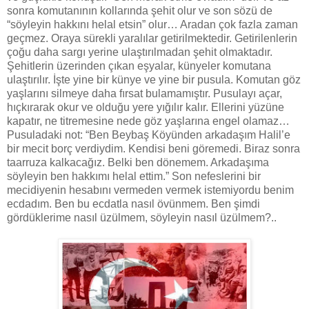
sonra komutanının kollarında şehit olur ve son sözü de
“söyleyin hakkını helal etsin” olur… Aradan çok fazla zaman
geçmez. Oraya sürekli yaralılar getirilmektedir. Getirilenlerin
çoğu daha sargı yerine ulaştırılmadan şehit olmaktadır.
Şehitlerin üzerinden çıkan eşyalar, künyeler komutana
ulaştırılır. İşte yine bir künye ve yine bir pusula. Komutan göz
yaşlarını silmeye daha fırsat bulamamıştır. Pusulayı açar,
hıçkırarak okur ve olduğu yere yığılır kalır. Ellerini yüzüne
kapatır, ne titremesine nede göz yaşlarına engel olamaz…
Pusuladaki not: “Ben Beybaş Köyünden arkadaşım Halil’e
bir mecit borç verdiydim. Kendisi beni göremedi. Biraz sonra
taarruza kalkacağız. Belki ben dönemem. Arkadaşıma
söyleyin ben hakkımı helal ettim.” Son nefeslerini bir
mecidiyenin hesabını vermeden vermek istemiyordu benim
ecdadım. Ben bu ecdatla nasıl övünmem. Ben şimdi
gördüklerime nasıl üzülmem, söyleyin nasıl üzülmem?..