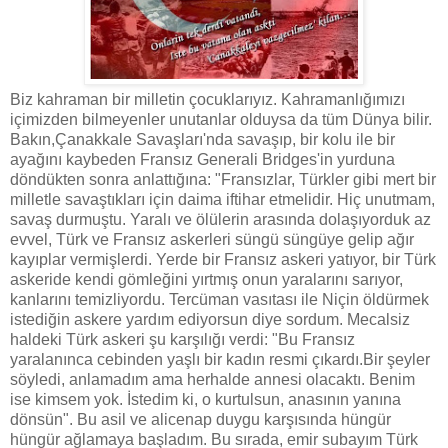
Biz kahraman bir milletin çocuklarıyız. Kahramanlığımızı
içimizden bilmeyenler unutanlar olduysa da tüm Dünya bilir.
Bakın,Çanakkale Savaşları'nda savaşıp, bir kolu ile bir
ayağını kaybeden Fransız Generali Bridges'in yurduna
döndükten sonra anlattığına: "Fransızlar, Türkler gibi mert bir
milletle savaştıkları için daima iftihar etmelidir. Hiç unutmam,
savaş durmuştu. Yaralı ve ölülerin arasında dolaşıyorduk az
evvel, Türk ve Fransız askerleri süngü süngüye gelip ağır
kayıplar vermişlerdi. Yerde bir Fransız askeri yatıyor, bir Türk
askeride kendi gömleğini yırtmış onun yaralarını sarıyor,
kanlarını temizliyordu. Tercüman vasıtası ile Niçin öldürmek
istediğin askere yardım ediyorsun diye sordum. Mecalsiz
haldeki Türk askeri şu karşılığı verdi: "Bu Fransız
yaralanınca cebinden yaşlı bir kadın resmi çıkardı.Bir şeyler
söyledi, anlamadım ama herhalde annesi olacaktı. Benim
ise kimsem yok. İstedim ki, o kurtulsun, anasının yanına
dönsün". Bu asil ve alicenap duygu karşısında hüngür
hüngür ağlamaya başladım. Bu sırada, emir subayım Türk