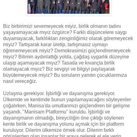
Biz birbirimizi sevemeyecek miyiz, birlik olmanın tadını
yaşayamayacak mıyız özgürce? Farklı düşüncelere saygı
duyamayacak, farklılıkları zenginliğimiz olarak göremeyecek
miyiz? Tartışarak karar üretip, tartışmasız uymayı
öğrenemeyecek miyiz? Demokrasimizi güçlendiremeyecek
miyiz? Bilimin aydınlattığı yolda, çağdaş uygarlık düzeyine
ulaşıp aşamayacak mıyız? Tasada ve kıvançta birlik
olamayacak mıyız? Biz sevgiyi ve bilgiyi paylaşarak
büyütemeyecek miyiz? Bu soruların yanıtın çocuklarımıza
nasıl vereceğiz.
Uzlaşma gerekiyor. İşbirliği ve dayanışma gerekiyor.
Ülkemde ve kentimde bunun yapılamayacağını söyleyenler
çoğalırken, Manisa'da umutlarımızı güçlendiren bir gelişme
yaşandı. "Manisam Platformu" kuruldu. İşbirliği ve
dayanışmanın olmadığı, bireyciliğin öne çıktığı söylenen
kente birlik ve dayanışma yolunu açmak için bir platform
kuruluyor. Dilerim ülkemize örnek olur. Dilerim farklı
görüşlerden olan insanlar bir araya gelerek el ele verip