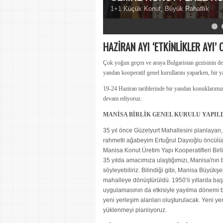
1+1 Küçük Konut, Büyük Rahatlık
5
6
7
8
9
HAZİRAN AYI ‘ETKİNLİKLER AYI’ 
Çok yoğun geçen ve araya Bulgaristan gezisinin de
yandan kooperatif genel kurullarını yaparken, bir y
19-24 Haziran tarihlerinde bir yandan konuklarımızla
devam ediyoruz.
MANİSA BİRLİK GENEL KURULU YAPIL
35 yıl önce Güzelyurt Mahallesini planlayan
rahmetli ağabeyim Ertuğrul Dayıoğlu öncülüğ
Manisa Konut Üretim Yapı Kooperatifleri Birli
35 yılda amacımıza ulaştığımızı, Manisa'nın 
söyleyebiliriz. Bilindiği gibi, Manisa Büyükşeh
mahalleye dönüştürüldü. 1950’li yıllarda ba
uygulamasının da etkisiyle yayılma dönemi 
yeni yerleşim alanları oluşturulacak. Yeni y
yüklenmeyi planlıyoruz.