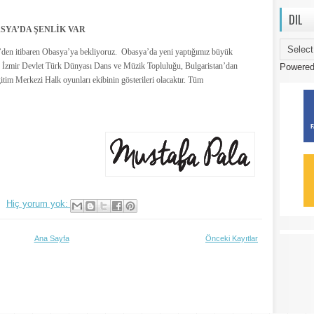
DIL
SYA’DA ŞENLİK VAR
’den itibaren Obasya’ya bekliyoruz. Obasya’da yeni yaptığımız büyük
de, İzmir Devlet Türk Dünyası Dans ve Müzik Topluluğu, Bulgaristan’dan
Powere
tim Merkezi Halk oyunları ekibinin gösterileri olacaktır. Tüm
Hiç yorum yok:
Ana Sayfa
Önceki Kayıtlar