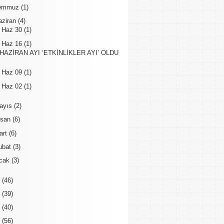
emmuz
(1)
aziran
(4)
►
Haz 30
(1)
▼
Haz 16
(1)
HAZİRAN AYI ‘ETKİNLİKLER AYI’ OLDU
►
Haz 09
(1)
►
Haz 02
(1)
ayıs
(2)
isan
(6)
art
(6)
ubat
(3)
cak
(3)
1
(46)
0
(39)
9
(40)
8
(56)