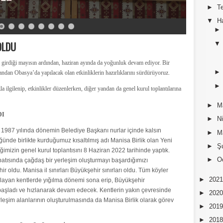
►
T
▼
H
OLDU
 girdiği mayısın ardından, haziran ayında da yoğunluk devam ediyor. Bir
andan Obasya’da yapılacak olan etkinliklerin hazırlıklarını sürdürüyoruz.
 ilgilenip, etkinlikler düzenlerken, diğer yandan da genel kurul toplantılarına
►
M
DI
►
N
, 1987 yılında dönemin Belediye Başkanı nurlar içinde kalsın
►
M
ünde birlikte kurduğumuz kısaltılmış adı Manisa Birlik olan Yeni
►
Ş
ğimizin genel kurul toplantısını 8 Haziran 2022 tarihinde yaptık.
►
O
batısında çağdaş bir yerleşim oluşturmayı başardığımızı
ir oldu. Manisa il sınırları Büyükşehir sınırları oldu. Tüm köyler
►
202
şlayan kentlerde yığılma dönemi sona erip, Büyükşehir
başladı ve hızlanarak devam edecek. Kentlerin yakın çevresinde
►
202
erleşim alanlarının oluşturulmasında da Manisa Birlik olarak görev
►
201
►
201