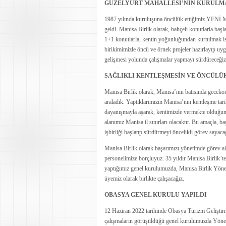
GÜZELYURT MAHALLESİ’NİN KURULM
1987 yılında kuruluşuna öncülük ettiğimiz YENİ
geldi. Manisa Birlik olarak, bahçeli konutlarla başl
1+1 konutlarla, kentin yoğunluğundan kurtulmak ist
birikimimizle öncü ve örnek projeler hazırlayıp uyg
gelişmesi yolunda çalışmalar yapmayı sürdüreceğiz
SAĞLIKLI KENTLEŞMESİN VE ÖNCÜLÜK
Manisa Birlik olarak, Manisa’nın batısında geceko
araladık. Yaptıklarımızın Manisa’nın kentleşme tari
dayanışmayla aşarak, kentimizde vermekte olduğum
alanımız Manisa il sınırları olacaktır. Bu amaçla, 
işbirliği başlatıp sürdürmeyi öncelikli görev sayacağ
Manisa Birlik olarak başarımızı yönetimde görev ala
personelimize borçluyuz. 35 yıldır Manisa Birlik’te
yaptığımız genel kurulumuzda, Manisa Birlik Yöne
üyemiz olarak birlikte çalışacağız.
OBASYA GENEL KURULU YAPILDI
12 Haziran 2022 tarihinde Obasya Turizm Geliştir
çalışmaların görüşüldüğü genel kurulumuzda Yöneti