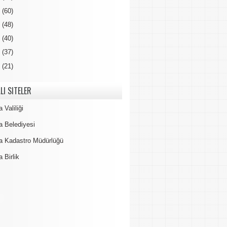
7
(60)
6
(48)
5
(40)
4
(37)
3
(21)
LI SITELER
 Valiliği
a Belediyesi
a Kadastro Müdürlüğü
 Birlik