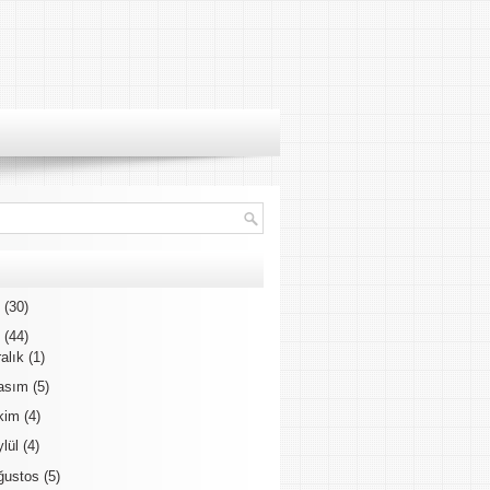
3
(30)
2
(44)
ralık
(1)
asım
(5)
kim
(4)
ylül
(4)
ğustos
(5)