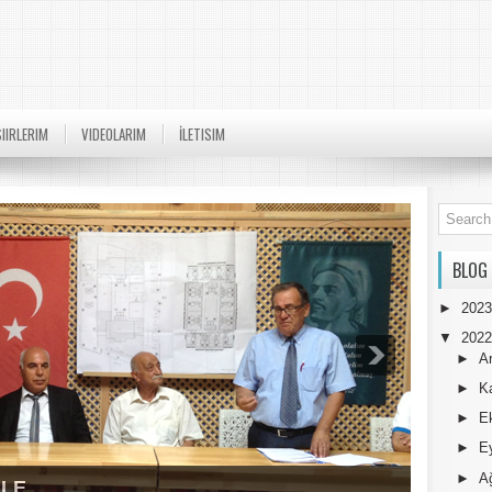
SIIRLERIM
VIDEOLARIM
İLETISIM
BLOG
►
202
▼
202
►
A
►
K
►
E
►
E
►
A
ULE