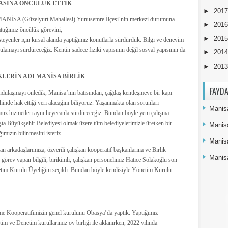
ASINA ÖNCÜLÜK ETTİK
►
201
 MANİSA (Güzelyurt Mahallesi) Yunusemre İlçesi’nin merkezi durumuna
►
201
attığımız öncülük görevini,
►
201
eyenler için kırsal alanda yaptığımız konutlarla sürdürdük. Bilgi ve deneyim
ulamayı sürdüreceğiz. Kentin sadece fiziki yapısının değil sosyal yapısının da
►
201
.
►
201
LERİN ADI MANİSA BİRLİK
FAYDA
ndulaşmayı önledik, Manisa’nın batısından, çağdaş kentleşmeye bir kapı
hinde hak ettiği yeri alacağını biliyoruz. Yaşanmakta olan sorunları
Manisa
uz hizmetleri aynı heyecanla sürdüreceğiz. Bundan böyle yeni çalışma
başta Büyükşehir Belediyesi olmak üzere tüm belediyelerimizle üretken bir
Manis
ımızın bilinmesini isteriz.
Manis
n arkadaşlarımıza, özverili çalışkan kooperatif başkanlarına ve Birlik
Manisa
 görev yapan bilgili, birikimli, çalışkan personelimiz Hatice Solakoğlu son
tim Kurulu Üyeliğini seçildi. Bundan böyle kendisiyle Yönetim Kurulu
me Kooperatifimizin genel kurulunu Obasya’da yaptık. Yaptığımız
m ve Denetim kurullarımız oy birliği ile aklanırken, 2022 yılında