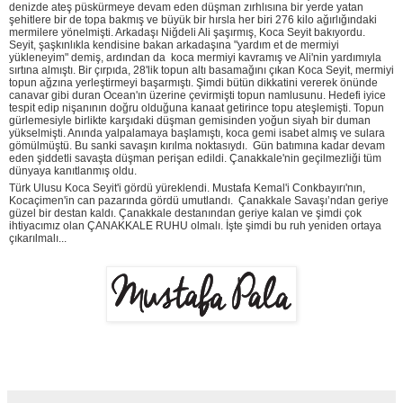
denizde ateş püskürmeye devam eden düşman zırhlısına bir yerde yatan
şehitlere bir de topa bakmış ve büyük bir hırsla her biri 276 kilo ağırlığındaki
mermilere yönelmişti. Arkadaşı Niğdeli Ali şaşırmış, Koca Seyit bakıyordu.
Seyit, şaşkınlıkla kendisine bakan arkadaşına "yardım et de mermiyi
yükleneyim" demiş, ardından da koca mermiyi kavramış ve Ali'nin yardımıyla
sırtına almıştı. Bir çırpıda, 28'lik topun altı basamağını çıkan Koca Seyit, mermiyi
topun ağzına yerleştirmeyi başarmıştı. Şimdi bütün dikkatini vererek önünde
canavar gibi duran Ocean'ın üzerine çevirmişti topun namlusunu. Hedefi iyice
tespit edip nişanının doğru olduğuna kanaat getirince topu ateşlemişti. Topun
gürlemesiyle birlikte karşıdaki düşman gemisinden yoğun siyah bir duman
yükselmişti. Anında yalpalamaya başlamıştı, koca gemi isabet almış ve sulara
gömülmüştü. Bu sanki savaşın kırılma noktasıydı.
Gün batımına kadar devam
eden şiddetli savaşta düşman perişan edildi. Çanakkale'nin geçilmezliği tüm
dünyaya kanıtlanmış oldu.
Türk Ulusu Koca Seyit'i gördü yüreklendi. Mustafa Kemal'i Conkbayırı'nın,
Kocaçimen'in can pazarında gördü umutlandı.
Çanakkale Savaşı’ndan geriye
güzel bir destan kaldı. Çanakkale destanından geriye kalan ve şimdi çok
ihtiyacımız olan ÇANAKKALE RUHU olmalı. İşte şimdi bu ruh yeniden ortaya
çıkarılmalı...