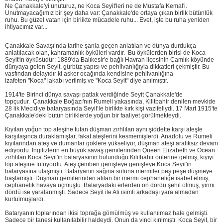
Ne Çanakkale'yi unuturuz, ne Koca Seyit'leri ne de Mustafa Kemal'i.
Unutmayacağımız bir şey daha var: Çanakkale'de ortaya çıkan birlik bütünlük
ruhu. Bu güzel vatan için birlikte mücadele ruhu... Evet, işte bu ruha yeniden
ihtiyacımız var...
Çanakkale Savaşı’nda tarihe şanla geçen anlatılan ve dünya durdukça
anlatılacak olan, kahramanlık öyküleri vardır.
Bu öykülerden birisi de Koca
Seyit'in öyküsüdür: 1889'da Balıkesir'e bağlı Havran ilçesinin Çamlık köyünde
dünyaya gelen Seyit, gürbüz yapısı ve pehlivanlığıyla dikkatleri çekmiştir. Bu
vasfından dolayıdır ki asker ocağında kendisine pehlivanlığına
izafeten "Koca" lakabı verilmiş ve "Koca Seyit" diye anılmıştır.
1914'te Birinci dünya savaşı patlak verdiğinde Seyit Çanakkale'de
topçudur.
Çanakkale Boğazı'nın Rumeli yakasında, Kilitbahir denilen mevkide
28 lik Mecidiye bataryasında Seyit’le birlikte kırk kişi vazifeliydi. 17 Mart 1915'te
Çanakkale'deki bütün birliklerde yoğun bir faaliyet görülmekteydi.
Kıyıları yoğun top ateşine tutan düşman zırhlıları aynı şiddette karşı ateşle
karşılaşınca duraklamışlar, fakat ateşlerini kesmemişlerdi. Anadolu ve Rumeli
kıyılarından ateş ve dumanlar göklere yükseliyor, düşman ateşi aralıksız devam
ediyordu. İngilizlerin en büyük savaş gemilerinden Queen Elizabeth ve Ocean
zırhlıları Koca Seyit'in bataryasının bulunduğu Kilitbahir önlerine gelmiş, kıyıyı
top ateşine tutuyordu. Ateş çemberi genişleye genişleye Koca Seyit'in
bataryasına ulaşmıştı. Bataryanın sağına soluna mermiler peş peşe düşmeye
başlamıştı. Düşman gemilerinden atılan bir mermi cephaneliğe isabet etmiş,
cephanelik havaya uçmuştu. Bataryadaki erlerden on dördü şehit olmuş, yirmi
dördü ise yaralanmıştı. Sadece Seyit ile Ali isimli arkadaşı yara almadan
kurtulmuşlardı.
Bataryanın toplarından ikisi toprağa gömülmüş ve kullanılmaz hale gelmişti.
Sadece bir tanesi kullanılabilir haldeydi. Onun da vinci kırılmıştı. Koca Seyit, bir