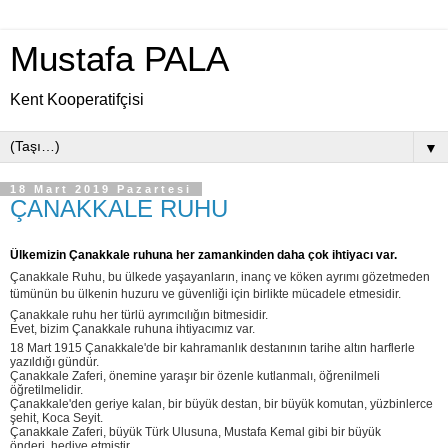
Mustafa PALA
Kent Kooperatifçisi
▼
18 Mart 2019 Pazartesi
ÇANAKKALE RUHU
Ülkemizin Çanakkale ruhuna her zamankinden daha çok ihtiyacı var.
Çanakkale Ruhu, bu ülkede yaşayanların, inanç ve köken ayrımı gözetmeden
tümünün bu ülkenin huzuru ve güvenliği için birlikte mücadele etmesidir.
Çanakkale ruhu her türlü ayrımcılığın bitmesidir.
Evet, bizim Çanakkale ruhuna ihtiyacımız var.
18 Mart 1915 Çanakkale'de bir kahramanlık destanının tarihe altın harflerle
yazıldığı gündür.
Çanakkale Zaferi, önemine yaraşır bir özenle kutlanmalı, öğrenilmeli
öğretilmelidir.
Çanakkale'den geriye kalan, bir büyük destan, bir büyük komutan, yüzbinlerce
şehit, Koca Seyit.
Çanakkale Zaferi, büyük Türk Ulusuna, Mustafa Kemal gibi bir büyük
önderi
hediye etmiştir.