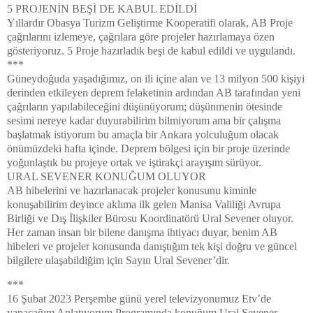
5 PROJENİN BEŞİ DE KABUL EDİLDİ
Yıllardır Obasya Turizm Geliştirme Kooperatifi olarak, AB Proje
çağrılarını izlemeye, çağrılara göre projeler hazırlamaya özen
gösteriyoruz. 5 Proje hazırladık beşi de kabul edildi ve uygulandı.
***
Güneydoğuda yaşadığımız, on ili içine alan ve 13 milyon 500 kişiyi
derinden etkileyen deprem felaketinin ardından AB tarafından yeni
çağrıların yapılabileceğini düşünüyorum; düşünmenin ötesinde
sesimi nereye kadar duyurabilirim bilmiyorum ama bir çalışma
başlatmak istiyorum bu amaçla bir Ankara yolculuğum olacak
önümüzdeki hafta içinde. Deprem bölgesi için bir proje üzerinde
yoğunlaştık bu projeye ortak ve iştirakçi arayışım sürüyor.
URAL SEVENER KONUĞUM OLUYOR
AB hibelerini ve hazırlanacak projeler konusunu kiminle
konuşabilirim deyince aklıma ilk gelen Manisa Valiliği Avrupa
Birliği ve Dış İlişkiler Bürosu Koordinatörü Ural Sevener oluyor.
Her zaman insan bir bilene danışma ihtiyacı duyar, benim AB
hibeleri ve projeler konusunda danıştığım tek kişi doğru ve güncel
bilgilere ulaşabildiğim için Sayın Ural Sevener’dir.
***
16 Şubat 2023 Perşembe günü yerel televizyonumuz Etv’de
yapacağım Anlatıyorum Programında konuğum Ural Sevener