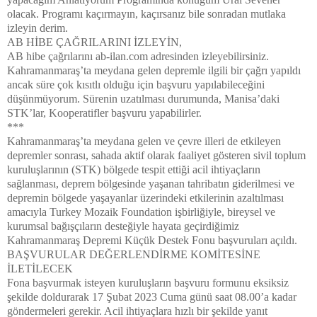
olacak. Programı kaçırmayın, kaçırsanız bile sonradan mutlaka
izleyin derim.
AB HİBE ÇAĞRILARINI İZLEYİN,
AB hibe çağrılarını ab-ilan.com adresinden izleyebilirsiniz.
Kahramanmaraş’ta meydana gelen depremle ilgili bir çağrı yapıldı
ancak süre çok kısıtlı olduğu için başvuru yapılabileceğini
düşünmüyorum. Sürenin uzatılması durumunda, Manisa’daki
STK’lar, Kooperatifler başvuru yapabilirler.
***
Kahramanmaraş’ta meydana gelen ve çevre illeri de etkileyen
depremler sonrası, sahada aktif olarak faaliyet gösteren sivil toplum
kuruluşlarının (STK) bölgede tespit ettiği acil ihtiyaçların
sağlanması, deprem bölgesinde yaşanan tahribatın giderilmesi ve
depremin bölgede yaşayanlar üzerindeki etkilerinin azaltılması
amacıyla Turkey Mozaik Foundation işbirliğiyle, bireysel ve
kurumsal bağışçıların desteğiyle hayata geçirdiğimiz
Kahramanmaraş Depremi Küçük Destek Fonu başvuruları açıldı.
BAŞVURULAR DEĞERLENDİRME KOMİTESİNE
İLETİLECEK
Fona başvurmak isteyen kuruluşların başvuru formunu eksiksiz
şekilde doldurarak 17 Şubat 2023 Cuma günü saat 08.00’a kadar
göndermeleri gerekir. Acil ihtiyaçlara hızlı bir şekilde yanıt