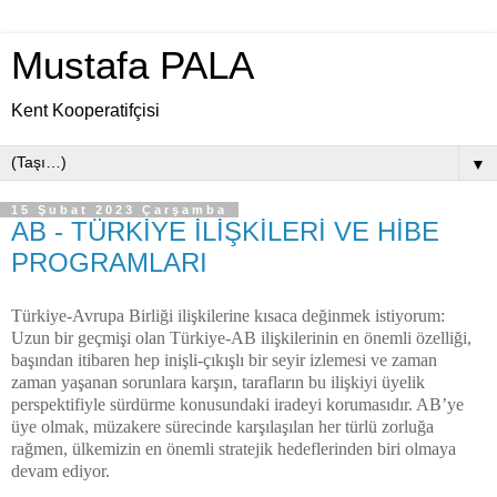
Mustafa PALA
Kent Kooperatifçisi
▼
15 Şubat 2023 Çarşamba
AB - TÜRKİYE İLİŞKİLERİ VE HİBE
PROGRAMLARI
Türkiye-Avrupa Birliği ilişkilerine kısaca değinmek istiyorum:
Uzun bir geçmişi olan Türkiye-AB ilişkilerinin en önemli özelliği,
başından itibaren hep inişli-çıkışlı bir seyir izlemesi ve zaman
zaman yaşanan sorunlara karşın, tarafların bu ilişkiyi üyelik
perspektifiyle sürdürme konusundaki iradeyi korumasıdır. AB’ye
üye olmak, müzakere sürecinde karşılaşılan her türlü zorluğa
rağmen, ülkemizin en önemli stratejik hedeflerinden biri olmaya
devam ediyor.