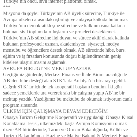
Türkiye’nin öncü, sivil internet platformu olmak.
***
Misyonu da şöyle: Türkiye’nin AB üyelik sürecine, Türkiye ile
Avrupa ülkeleri arasındaki işbirliği ve anlayışa katkıda bulunmak
Türkiye’nin demokratikleşme sürecine ve kalkınmasına katkıda
bulunan sivil toplum kuruluşlarını ve projeleri desteklemek
Türkiye’nin AB sürecine ilgi duyan ve sürece aktif olarak katkıda
bulunan profesyonel; uzman, akademisyen, siyasetçi, medya
mensubu ve öğrencilere destek olmak. AB sürecinde hibe, burs,
eğitim ve iş fırsatları konusunda doğru bilgilendirmenin geniş
kitlelere ulaştırılmasını sağlamak.
AVRUPA BİRLİĞİ’NE MEKTUP YAZDIK
Geçtiğimiz günlerde, Merkezi Finans ve İhale Birimi aracılığı ile
AB’den hibe desteği alan STK’larla Antalya’da bir araya geldik.
Çağrılı STK’lar içinde tek kooperatif başkanı bendim. İki gün
sadece yemeklerde ara vererek sıkı bir çalışma yapıp AB’ne bir
mektup yazdık. Yazdığımız bu mektubu da okumak istiyorum canlı
program sırasında.
ÜLKEM İÇİN ÇALIŞMAYA DEVAM EDECEĞİM
Obasya Turizm Geliştirme Kooperatifi ve uyguladığı Obasya Kırsal
Konaklama Tesisi, ülkemizdeki başta Avrupa Komisyonu olmak
üzere AB birimlerinde, Tarım ve Orman Bakanlığında, Kültür ve
Turizm Bakanlığında, Hazine ve Maliye Bakanlığı Merkezi Finans