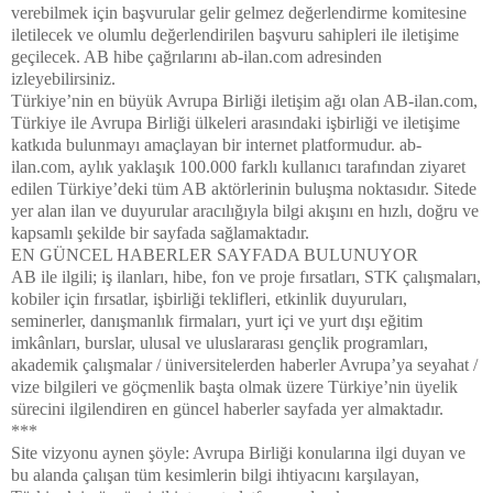
verebilmek için başvurular gelir gelmez değerlendirme komitesine
iletilecek ve olumlu değerlendirilen başvuru sahipleri ile iletişime
geçilecek. AB hibe çağrılarını ab-ilan.com adresinden
izleyebilirsiniz.
Türkiye’nin en büyük Avrupa Birliği iletişim ağı olan AB-ilan.com,
Türkiye ile Avrupa Birliği ülkeleri arasındaki işbirliği ve iletişime
katkıda bulunmayı amaçlayan bir internet platformudur. ab-
ilan.com, aylık yaklaşık 100.000 farklı kullanıcı tarafından ziyaret
edilen Türkiye’deki tüm AB aktörlerinin buluşma noktasıdır. Sitede
yer alan ilan ve duyurular aracılığıyla bilgi akışını en hızlı, doğru ve
kapsamlı şekilde bir sayfada sağlamaktadır.
EN GÜNCEL HABERLER SAYFADA BULUNUYOR
AB ile ilgili; iş ilanları, hibe, fon ve proje fırsatları, STK çalışmaları,
kobiler için fırsatlar, işbirliği teklifleri, etkinlik duyuruları,
seminerler, danışmanlık firmaları, yurt içi ve yurt dışı eğitim
imkânları, burslar, ulusal ve uluslararası gençlik programları,
akademik çalışmalar / üniversitelerden haberler Avrupa’ya seyahat /
vize bilgileri ve göçmenlik başta olmak üzere Türkiye’nin üyelik
sürecini ilgilendiren en güncel haberler sayfada yer almaktadır.
***
Site vizyonu aynen şöyle: Avrupa Birliği konularına ilgi duyan ve
bu alanda çalışan tüm kesimlerin bilgi ihtiyacını karşılayan,