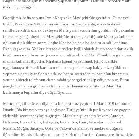
Bugün önemsediğim bir önerme yapmak istiyorum: Elektrikli Scooter Martı
üzerine yazacağım.
Geçtiğimiz hafta sonunu İzmir Karşıyaka Mavişehir’de geçirdim. Cumartesi
6.500, Pazar günü 5.000 adım yürümüşüm. Caddelerde, sokaklarda ve
sahillerde kilitli olarak bekleyen Martı’ya ait scooterları gördüm. Ve yakından
inceleme gereği duydum. Mavişehir’de oturan gerektiğinde Martı’yı kullanan
oğlumu dinledikten sonra, keşke Manisa’da da olsa dedim kendi kendime.
Evet, keşke olsa. Yol kıyılarında direklere bağlı olarak duran scooterları akıllı
telefonuna uygulama mağazasından indirecekleri “Martı” mobil uygulaması
olanlar kullanabiliyorlar. Kiralama işlemi yapabilmek için öncelikle
uygulamaya bir kredi kartı tanımlamanız ya da hesap bakiyenize yükleme
yapmanız gerekiyor. Sonrasında ise harita üzerinden müsait olan bir aracın
yanına giderek telefonun ekranındaki yönergeleri takip ediyorsunuz. Bunu
gençler ve benim gibi meraklı turşucular hemen öğrenirler ve Martı’ları
kullanmaya başlarlar diye düşünüyorum.
Martı hangi illerde var diye kısa bir araştırma yaptım. 1 Mart 2019 tarihinde
İstanbul’da hizmet vermeye başlayan Türkiye’nin ilk profesyonel ve yaygın
elektrikli scooter paylaşım girişimi Martı’nın şu an için Ankara, Antalya,
Balıkesir, Bursa, Çorlu, Eskişehir, Gaziantep, İzmir, İskenderun, Kocaeli,
Mersin, Muğla, Sakarya, Ordu ve Yalova’da hizmet vermekte olduğunu
öğrendim. Manisa’da niye olmasın ki? Benim önerim, Yunusemre, Şehzadeler