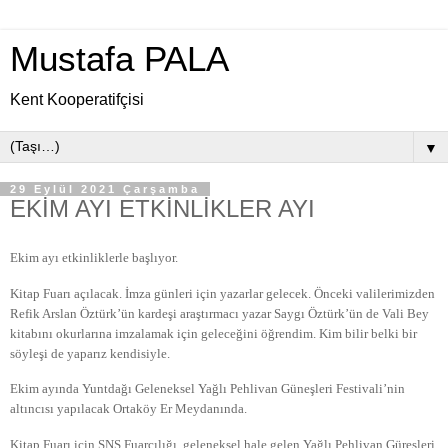
Mustafa PALA
Kent Kooperatifçisi
▼
29 Eylül 2021 Çarşamba
EKİM AYI ETKİNLİKLER AYI
Ekim ayı etkinliklerle başlıyor.
Kitap Fuarı açılacak. İmza günleri için yazarlar gelecek. Önceki valilerimizden
Refik Arslan Öztürk’ün kardeşi araştırmacı yazar Saygı Öztürk’ün de Vali Bey
kitabını okurlarına imzalamak için geleceğini öğrendim. Kim bilir belki bir
söyleşi de yaparız kendisiyle.
Ekim ayında Yuntdağı Geleneksel Yağlı Pehlivan Güneşleri Festivali’nin
altıncısı yapılacak Ortaköy Er Meydanında.
Kitap Fuarı için SNS Fuarcılığı, geleneksel hale gelen Yağlı Pehlivan Güreşleri