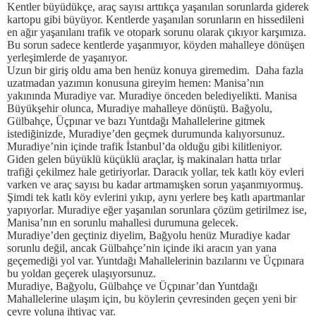
Kentler büyüdükçe, araç sayısı arttıkça yaşanılan sorunlarda giderek
kartopu gibi büyüyor. Kentlerde yaşanılan sorunların en hissedileni
en ağır yaşanılanı trafik ve otopark sorunu olarak çıkıyor karşımıza.
Bu sorun sadece kentlerde yaşanmıyor, köyden mahalleye dönüşen
yerleşimlerde de yaşanıyor.
Uzun bir giriş oldu ama ben henüz konuya giremedim. Daha fazla
uzatmadan yazımın konusuna gireyim hemen: Manisa’nın
yakınında Muradiye var. Muradiye önceden belediyelikti. Manisa
Büyükşehir olunca, Muradiye mahalleye dönüştü. Bağyolu,
Gülbahçe, Üçpınar ve bazı Yuntdağı Mahallelerine gitmek
istediğinizde, Muradiye’den geçmek durumunda kalıyorsunuz.
Muradiye’nin içinde trafik İstanbul’da olduğu gibi kilitleniyor.
Giden gelen büyüklü küçüklü araçlar, iş makinaları hatta tırlar
trafiği çekilmez hale getiriyorlar. Daracık yollar, tek katlı köy evleri
varken ve araç sayısı bu kadar artmamışken sorun yaşanmıyormuş.
Şimdi tek katlı köy evlerini yıkıp, aynı yerlere beş katlı apartmanlar
yapıyorlar. Muradiye eğer yaşanılan sorunlara çözüm getirilmez ise,
Manisa’nın en sorunlu mahallesi durumuna gelecek.
Muradiye’den geçtiniz diyelim, Bağyolu henüz Muradiye kadar
sorunlu değil, ancak Gülbahçe’nin içinde iki aracın yan yana
geçemediği yol var. Yuntdağı Mahallelerinin bazılarını ve Üçpınara
bu yoldan geçerek ulaşıyorsunuz.
Muradiye, Bağyolu, Gülbahçe ve Üçpınar’dan Yuntdağı
Mahallelerine ulaşım için, bu köylerin çevresinden geçen yeni bir
çevre yoluna ihtiyaç var.