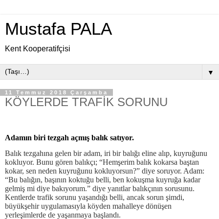
Mustafa PALA
Kent Kooperatifçisi
▼
11 Temmuz 2018 Çarşamba
KÖYLERDE TRAFİK SORUNU
Adamın biri tezgah açmış balık satıyor.
Balık tezgahına gelen bir adam, iri bir balığı eline alıp, kuyruğunu
kokluyor. Bunu gören balıkçı; “Hemşerim balık kokarsa baştan
kokar, sen neden kuyruğunu kokluyorsun?” diye soruyor. Adam:
“Bu balığın, başının koktuğu belli, ben kokuşma kuyruğa kadar
gelmiş mi diye bakıyorum.” diye yanıtlar balıkçının sorusunu.
Kentlerde trafik sorunu yaşandığı belli, ancak sorun şimdi,
büyükşehir uygulamasıyla köyden mahalleye dönüşen
yerleşimlerde de yaşanmaya başlandı.